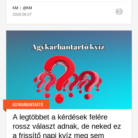
KM
|
@KM
2026.08.07
AGYKARBANTARTÓ
A legtöbbet a kérdések felére
rossz választ adnak, de neked ez
a frissítő napi kvíz meg sem