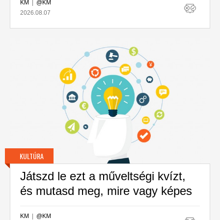
KM
|
@KM
2026.08.07
KULTÚRA
Játszd le ezt a műveltségi kvízt,
és mutasd meg, mire vagy képes
KM
|
@KM