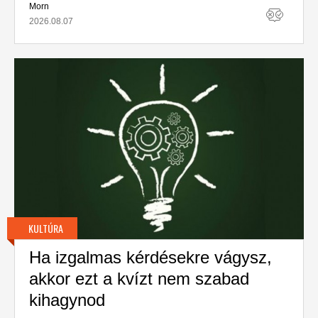
Morn
2026.08.07
KULTÚRA
Ha izgalmas kérdésekre vágysz,
akkor ezt a kvízt nem szabad
kihagynod