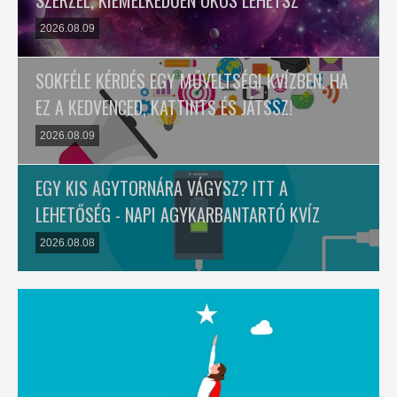
SZERZEL, KIEMELKEDŐEN OKOS LEHETSZ
2026.08.09
SOKFÉLE KÉRDÉS EGY MŰVELTSÉGI KVÍZBEN. HA
EZ A KEDVENCED, KATTINTS ÉS JÁTSSZ!
2026.08.09
EGY KIS AGYTORNÁRA VÁGYSZ? ITT A
LEHETŐSÉG - NAPI AGYKARBANTARTÓ KVÍZ
2026.08.08