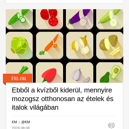
ÉTEL-ITAL
Ebből a kvízből kiderül, mennyire
mozogsz otthonosan az ételek és
italok világában
KM
|
@KM
2026.08.08