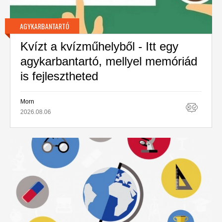
AGYKARBANTARTÓ
Kvízt a kvízműhelyből - Itt egy
agykarbantartó, mellyel memóriád
is fejlesztheted
Morn
2026.08.06