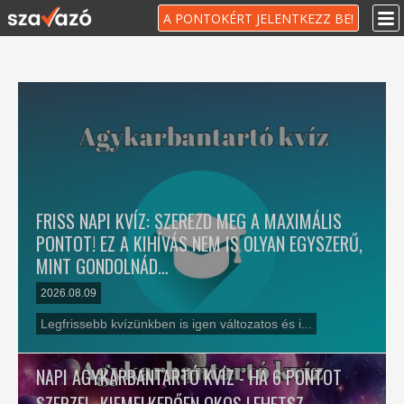
A PONTOKÉRT JELENTKEZZ BE!
FRISS NAPI KVÍZ: SZEREZD MEG A MAXIMÁLIS
PONTOT! EZ A KIHÍVÁS NEM IS OLYAN EGYSZERŰ,
MINT GONDOLNÁD…
2026.08.09
Legfrissebb kvízünkben is igen változatos és i...
NAPI AGYKARBANTARTÓ KVÍZ - HA 6 PONTOT