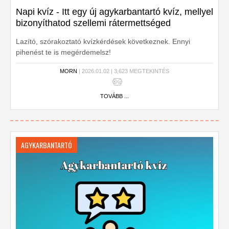
Napi kvíz - Itt egy új agykarbantartó kvíz, mellyel
bizonyíthatod szellemi rátermettséged
Lazító, szórakoztató kvízkérdések következnek. Ennyi
pihenést te is megérdemelsz!
MORN
| 2026.01.02 | 3,623 MEGTEKINTÉS
TOVÁBB ...
AGYKARBANTARTÓ