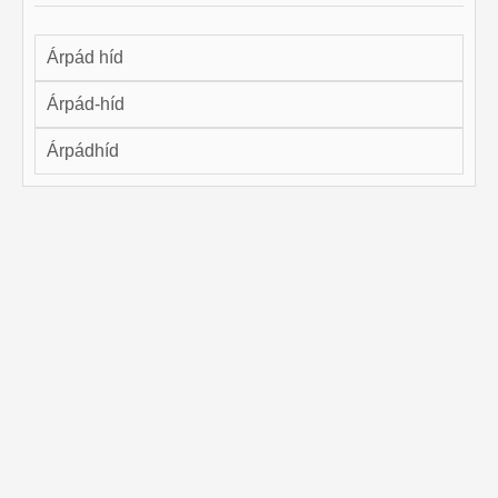
Árpád híd
Árpád-híd
Árpádhíd