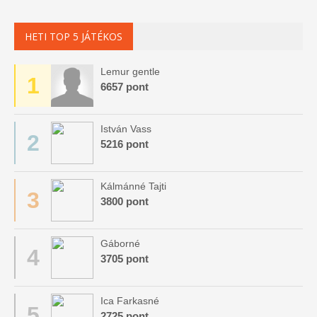
HETI TOP 5 JÁTÉKOS
Lemur gentle
1
6657 pont
István Vass
2
5216 pont
Kálmánné Tajti
3
3800 pont
Gáborné
4
3705 pont
Ica Farkasné
5
2725 pont