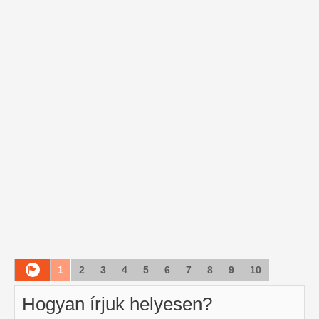
1
2
3
4
5
6
7
8
9
10
Hogyan írjuk helyesen?