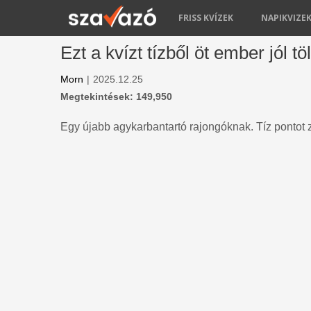
FRISS KVÍZEK
NAPIKVIZE
Ezt a kvízt tízből öt ember jól tö
Morn
|
2025.12.25
Megtekintések: 149,950
Egy újabb agykarbantartó rajongóknak. Tíz pontot z