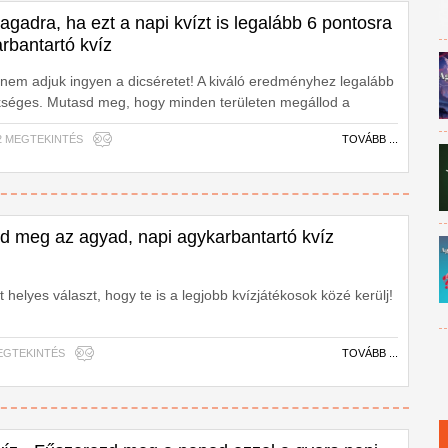
gadra, ha ezt a napi kvízt is legalább 6 pontosra
rbantartó kvíz
em adjuk ingyen a dicséretet! A kiváló eredményhez legalább
ükséges. Mutasd meg, hogy minden területen megállod a
víz!
892 MEGTEKINTÉS
TOVÁBB ...
sd meg az agyad, napi agykarbantartó kvíz
t helyes választ, hogy te is a legjobb kvízjátékosok közé kerülj!
 MEGTEKINTÉS
TOVÁBB ...