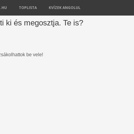
K.HU
TOPLISTA
KVÍZEK ANGOLUL
lti ki és megosztja. Te is?
sákolhattok be vele!