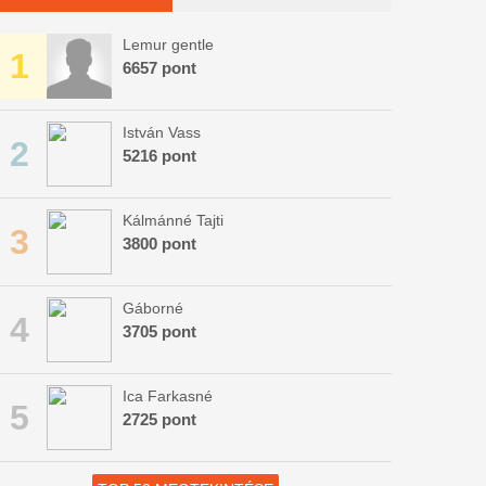
Lemur gentle
1
6657 pont
István Vass
2
5216 pont
Kálmánné Tajti
3
3800 pont
Gáborné
4
3705 pont
Ica Farkasné
5
2725 pont