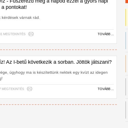
víz - Fűszerezd meg a napod ezzel a gyors napi
d a pontokat!
 kérdések várnak rád.
,381 MEGTEKINTÉS
TOVÁBB ...
z! Az I-betű következik a sorban. Jöttök játszani?
ge, úgyhogy ma is készítettünk nektek egy kvízt az idegen
g!
,047 MEGTEKINTÉS
TOVÁBB ...