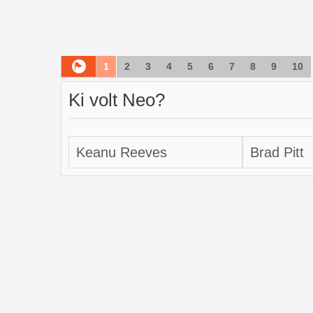
1
2
3
4
5
6
7
8
9
10
Ki volt Neo?
Keanu Reeves
Brad Pitt