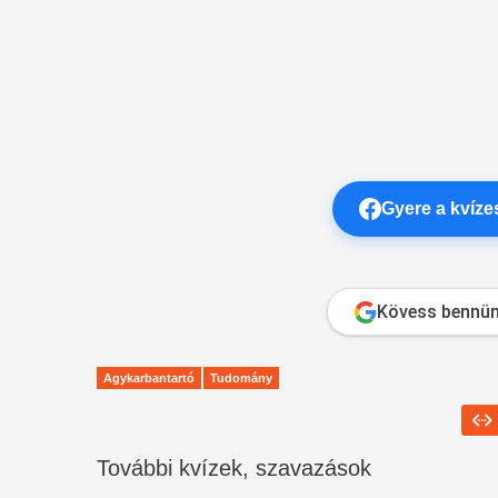
Gyere a kvíz
Kövess bennün
Agykarbantartó
Tudomány
További kvízek, szavazások