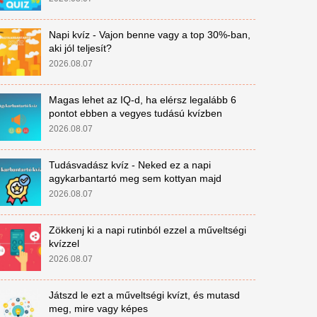
Napi kvíz - Vajon benne vagy a top 30%-ban,
aki jól teljesít?
2026.08.07
Magas lehet az IQ-d, ha elérsz legalább 6
pontot ebben a vegyes tudású kvízben
2026.08.07
Tudásvadász kvíz - Neked ez a napi
agykarbantartó meg sem kottyan majd
2026.08.07
Zökkenj ki a napi rutinból ezzel a műveltségi
kvízzel
2026.08.07
Játszd le ezt a műveltségi kvízt, és mutasd
meg, mire vagy képes