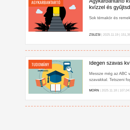
Agykarbantartó k
AGYKARBANTARTÓ
kvízzel és gyűjts
Sok témakör és remek
ZSUZSI
| 2025.11.19 | 151
Idegen szavas kví
TUDOMÁNY
Messze még az ABC vé
szavakkal. Tetszeni fo
MORN
| 2025.11.18 | 107