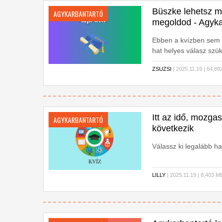
Büszke lehetsz ma
AGYKARBANTARTÓ
megoldod - Agyka
Ebben a kvízben sem n
hat helyes válasz sz
helyed! Kezdődjön a k
ZSUZSI
| 2025.11.19 | 64,
Itt az idő, mozga
AGYKARBANTARTÓ
következik
Válassz ki legalább ha
LILLY
| 2025.11.19 | 8,403