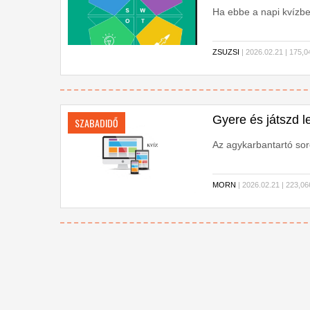
Ha ebbe a napi kvízb
ZSUZSI
| 2026.02.21 | 17
Gyere és játszd le
SZABADIDŐ
Az agykarbantartó sor
MORN
| 2026.02.21 | 223