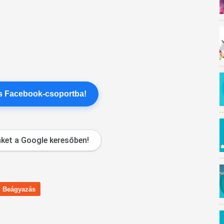
es Facebook-csoportba!
ket a Google keresőben!
Beágyazás