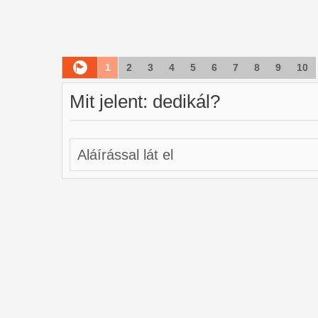
1
2
3
4
5
6
7
8
9
10
Mit jelent: dedikál?
Aláírással lát el