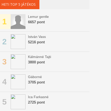
HETI TOP 5 JÁTÉKOS
Lemur gentle
1
6657 pont
István Vass
2
5216 pont
Kálmánné Tajti
3
3800 pont
Gáborné
4
3705 pont
Ica Farkasné
5
2725 pont