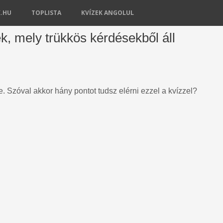
K.HU
TOPLISTA
KVÍZEK ANGOLUL
ék, mely trükkös kérdésekből áll
ne. Szóval akkor hány pontot tudsz elérni ezzel a kvízzel?