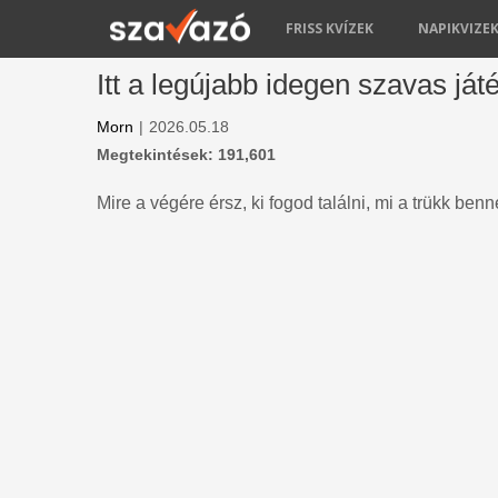
FRISS KVÍZEK
NAPIKVIZE
Itt a legújabb idegen szavas ját
Morn
|
2026.05.18
Megtekintések: 191,601
Mire a végére érsz, ki fogod találni, mi a trükk ben