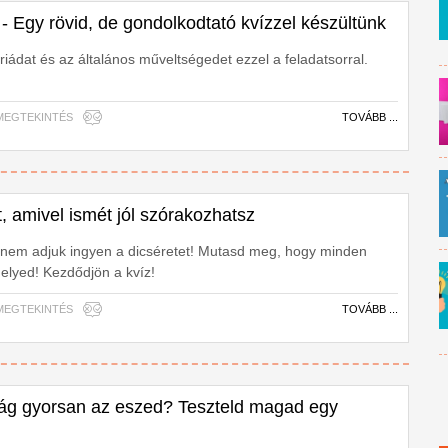
 - Egy rövid, de gondolkodtató kvízzel készültünk
ádat és az általános műveltségedet ezzel a feladatsorral.
99 MEGTEKINTÉS
TOVÁBB ...
t, amivel ismét jól szórakozhatsz
nem adjuk ingyen a dicséretet! Mutasd meg, hogy minden
helyed! Kezdődjön a kvíz!
79 MEGTEKINTÉS
TOVÁBB ...
ág gyorsan az eszed? Teszteld magad egy