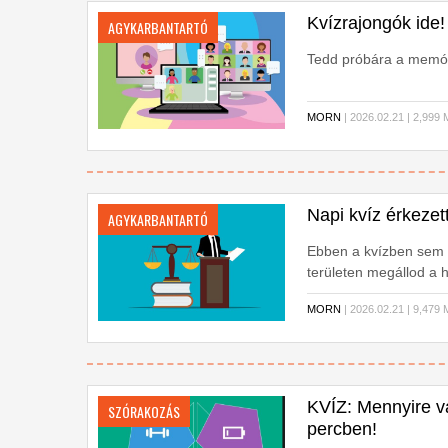
Kvízrajongók ide!
AGYKARBANTARTÓ
Tedd próbára a memóri
MORN
| 2026.02.21 | 2,9
Napi kvíz érkezet
AGYKARBANTARTÓ
Ebben a kvízben sem 
területen megállod a 
MORN
| 2026.02.21 | 9,4
KVÍZ: Mennyire v
SZÓRAKOZÁS
percben!