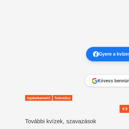
Gyere a kvíz
Kövess bennün
Agykarbantartó
Tudomány
További kvízek, szavazások