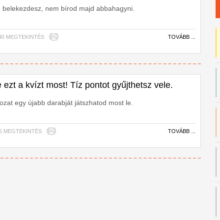
e belekezdesz, nem bírod majd abbahagyni.
5,040 MEGTEKINTÉS
TOVÁBB ...
 ezt a kvízt most! Tíz pontot gyűjthetsz vele.
ozat egy újabb darabját játszhatod most le.
,066 MEGTEKINTÉS
TOVÁBB ...