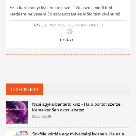
Ez a karácsonyi kvíz nektek szól - Válaszolj minél több
kérdésre helyesen! Jó szórakozást és időtöltést kívánunk!
KVÍZ LIZ
| 2024.12.25 | 61,774 MEGTEKINTÉS
TOVÁBB ...
LEGFRISSEBB
Napi agykarbantartó kvíz - Ha 6 pontot szerzel,
kiemelkedően okos lehetsz
2026.08.09
Sokféle kérdés egy műveltségi kvízben. Ha ez a