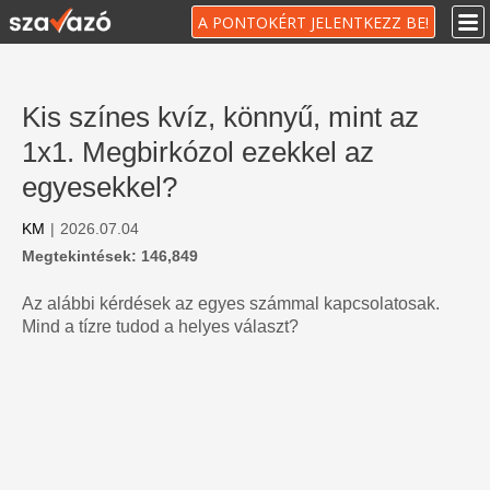
A PONTOKÉRT JELENTKEZZ BE!
Kis színes kvíz, könnyű, mint az
1x1. Megbirkózol ezekkel az
egyesekkel?
KM
|
2026.07.04
Megtekintések: 146,849
Az alábbi kérdések az egyes számmal kapcsolatosak.
Mind a tízre tudod a helyes választ?