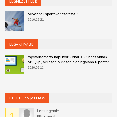
LEGNÉZETTEBB
Milyen téli sportokat szeretsz?
2016.12.21
LEGAKTÍVABB
Agykarbantartó napi kvíz - Akár 150 lehet annak
az IQ-ja, aki ezen a kvízen elér legalább 6 pontot
2026.02.11
HETI TOP 5 JÁTÉKOS
Lemur gentle
1
6657 pont