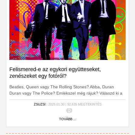
Felismered-e az egykori együtteseket,
zenészeket egy fotóról?
Beatles, Queen vagy The Rolling Stones? Abba, Duran
Duran vagy The Police? Emlékszel még rájuk? Válaszd ki a
helyes választ!
ZSUZSI
| 2025.01.30 | 92,635 MEGTEKINTÉS
TOVÁBB ...