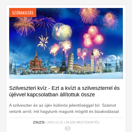
SZÓRAKOZÁS
Szilveszteri kvíz - Ezt a kvízt a szilveszterrel és
újévvel kapcsolatban állítottuk össze
A szilveszter és az újév különös jelentőséggel bír. Számot
vetünk arról, mit hagytunk magunk mögött és bizakodással
tekintünk az új esztendő felé.
ZSUZSI
| 2024.12.31 | 94,836 MEGTEKINTÉS