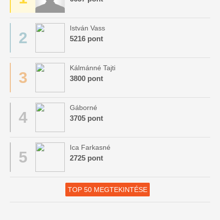
István Vass
2
5216 pont
Kálmánné Tajti
3
3800 pont
Gáborné
4
3705 pont
Ica Farkasné
5
2725 pont
TOP 50 MEGTEKINTÉSE