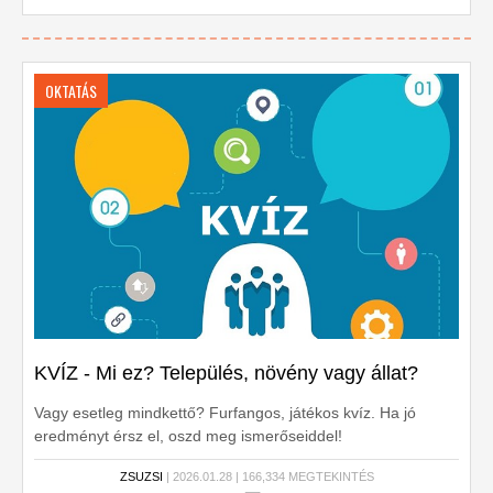
OKTATÁS
KVÍZ - Mi ez? Település, növény vagy állat?
Vagy esetleg mindkettő? Furfangos, játékos kvíz. Ha jó
eredményt érsz el, oszd meg ismerőseiddel!
ZSUZSI
| 2026.01.28 | 166,334 MEGTEKINTÉS