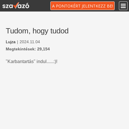
A PONTOKÉRT JELENTKEZZ BE!
Tudom, hogy tudod
Lujza
|
2024.11.04
Megtekintések: 29,154
"Karbantartás" indul......:)!