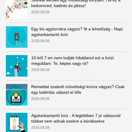
Sokféle kérdés egy műveltségi kvízben. Ha ez a
kedvenced, kattints és játssz!
2026.08.09
Egy kis agytornára vágysz? Itt a lehetőség - Napi
agykarbantartó kvíz
2026.08.08
10-ből 7-en nem tudják hibátlanul ezt a kvízt
megoldani. Te, képes vagy rá?
2026.08.08
Remekbe szabott műveltségi kvízre vágysz? Csak
egy kattintás választ el tőle
2026.08.08
Agykarbantartó kvíz - A legtöbben 7 jó válasznál
többet nem adnak ezekre a kérdésekre
2026.08.08