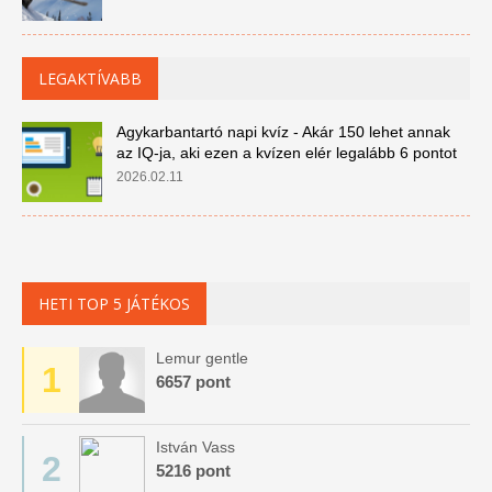
LEGAKTÍVABB
Agykarbantartó napi kvíz - Akár 150 lehet annak
az IQ-ja, aki ezen a kvízen elér legalább 6 pontot
2026.02.11
HETI TOP 5 JÁTÉKOS
Lemur gentle
1
6657 pont
István Vass
2
5216 pont