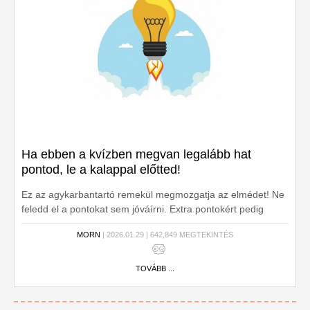
Ha ebben a kvízben megvan legalább hat
pontod, le a kalappal előtted!
Ez az agykarbantartó remekül megmozgatja az elmédet! Ne
feledd el a pontokat sem jóváírni. Extra pontokért pedig
használd a napi kvízlevelet!
MORN
| 2026.01.29 | 642,849 MEGTEKINTÉS
TOVÁBB ...