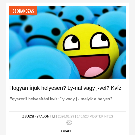
SZÓRAKOZÁS
Hogyan írjuk helyesen? Ly-nal vagy j-vel? Kvíz
Egyszerű helyesírási kvíz: "ly vagy j - melyik a helyes?
ZSUZSI
-
@ALON.HU
| 2026.01.29 | 145,523 MEGTEKINTÉS
TOVÁBB ...