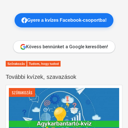
Gyere a kvízes Facebook-csoportba!
Kövess bennünket a Google keresőben!
Szórakozás
Tudom, hogy tudod
További kvízek, szavazások
SZÓRAKOZÁS