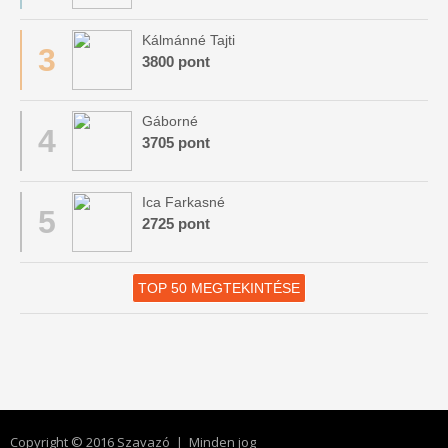
Kálmánné Tajti
3
3800 pont
Gáborné
4
3705 pont
Ica Farkasné
5
2725 pont
TOP 50 MEGTEKINTÉSE
Copyright © 2016 Szavazó | Minden jog