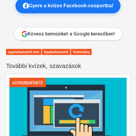
Gyere a kvízes Facebook-csoportba!
Kövess bennünket a Google keresőben!
agykarbantartó kvíz
Agykarbantartó
Tudomány
További kvízek, szavazások
AGYKARBANTARTÓ