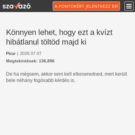
A PONTOKÉRT JELENTKEZZ BE!
Könnyen lehet, hogy ezt a kvízt
hibátlanul töltöd majd ki
Picur
|
2026.07.07
Megtekintések: 136,896
De ha mégsem, akkor sem kell elkeseredned, mert került
bele néhány fogósabb kérdés is.