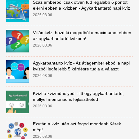
Száz emberből csak ötven tud legalább 6 pontot
elérni ebben a kvízben - Agykarbantartó napi kvíz
2026.08.06
Villámkvíz: hozd ki magadból a maximumot ebben
az agykarbantartó kvízben!
2026.08.06
Agykarbantartó kvíz - Az átlagember ebből a napi
kvízből legfeljebb 5 kérdésre tudja a választ
2026.08.06
Kvízt a kvízműhelyből - Itt egy agykarbantartó,
mellyel memóriád is fejlesztheted
2026.08.06
Ezután a kvíz után azt fogod mondani: Kérek
még!
2026.08.06