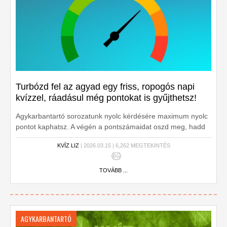
Turbózd fel az agyad egy friss, ropogós napi
kvízzel, ráadásul még pontokat is gyűjthetsz!
Agykarbantartó sorozatunk nyolc kérdésére maximum nyolc
pontot kaphatsz. A végén a pontszámaidat oszd meg, hadd
lássa a világ, mennyire tájékozott vagy!
KVÍZ LIZ
| 2026.03.15 | 6,262 MEGTEKINTÉS
TOVÁBB ...
AGYKARBANTARTÓ