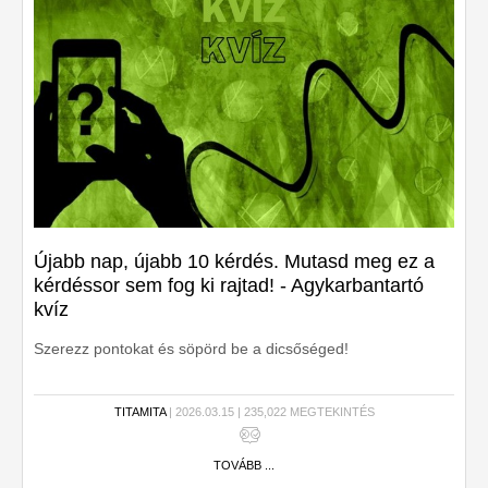
Újabb nap, újabb 10 kérdés. Mutasd meg ez a
kérdéssor sem fog ki rajtad! - Agykarbantartó
kvíz
Szerezz pontokat és söpörd be a dicsőséged!
TITAMITA
| 2026.03.15 | 235,022 MEGTEKINTÉS
TOVÁBB ...