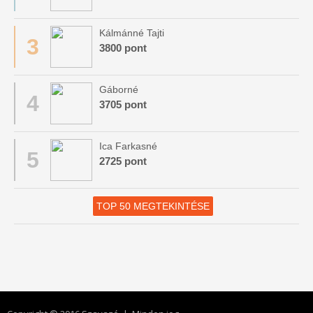
Kálmánné Tajti
3
3800 pont
Gáborné
4
3705 pont
Ica Farkasné
5
2725 pont
TOP 50 MEGTEKINTÉSE