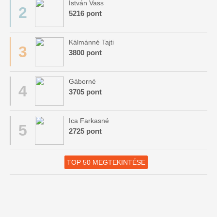
István Vass
2
5216 pont
Kálmánné Tajti
3
3800 pont
Gáborné
4
3705 pont
Ica Farkasné
5
2725 pont
TOP 50 MEGTEKINTÉSE