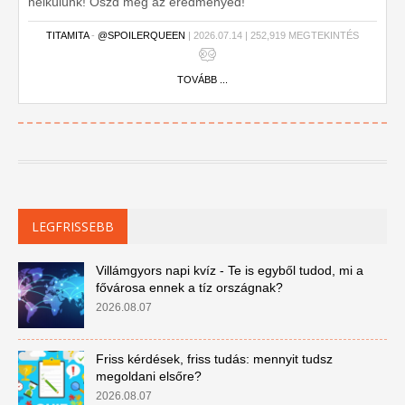
nélkülünk! Oszd meg az eredményed!
TITAMITA
-
@SPOILERQUEEN
| 2026.07.14 | 252,919 MEGTEKINTÉS
TOVÁBB ...
LEGFRISSEBB
Villámgyors napi kvíz - Te is egyből tudod, mi a
fővárosa ennek a tíz országnak?
2026.08.07
Friss kérdések, friss tudás: mennyit tudsz
megoldani elsőre?
2026.08.07