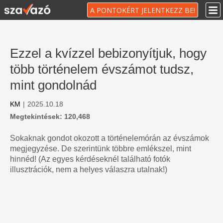
A PONTOKÉRT JELENTKEZZ BE!
Ezzel a kvízzel bebizonyítjuk, hogy
több történelem évszámot tudsz,
mint gondolnád
KM
|
2025.10.18
Megtekintések: 120,468
Sokaknak gondot okozott a történelemórán az évszámok
megjegyzése. De szerintünk többre emlékszel, mint
hinnéd! (Az egyes kérdéseknél található fotók
illusztrációk, nem a helyes válaszra utalnak!)