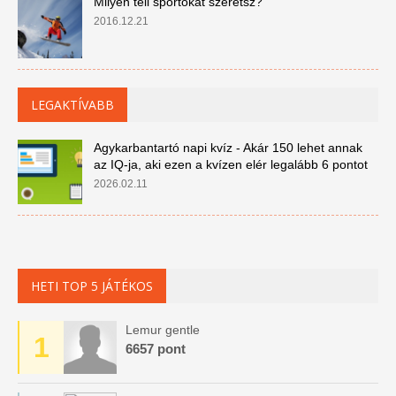
Milyen téli sportokat szeretsz?
2016.12.21
LEGAKTÍVABB
Agykarbantartó napi kvíz - Akár 150 lehet annak
az IQ-ja, aki ezen a kvízen elér legalább 6 pontot
2026.02.11
HETI TOP 5 JÁTÉKOS
Lemur gentle
1
6657 pont