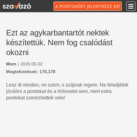
A PONTOKÉRT JELENTKEZZ BE!
Ezt az agykarbantartót nektek
készítettük. Nem fog csalódást
okozni
Morn
|
2026.05.02
Megtekintések: 170,178
Lesz itt minden, mi szem, s szájnak ingere. Ne feledjétek
jóváírni a pontokat és a hírlevelet sem, mert extra
pontokat szerezhettek vele!