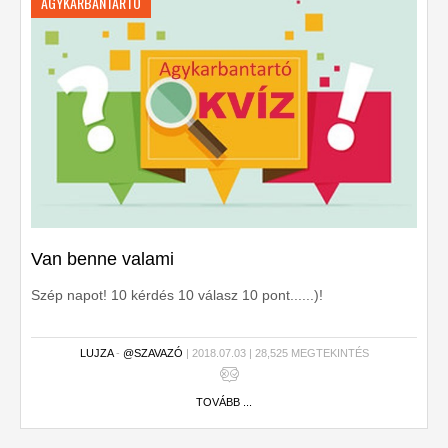
AGYKARBANTARTÓ
Van benne valami
Szép napot! 10 kérdés 10 válasz 10 pont......)!
LUJZA
-
@SZAVAZÓ
| 2018.07.03 | 28,525 MEGTEKINTÉS
TOVÁBB ...