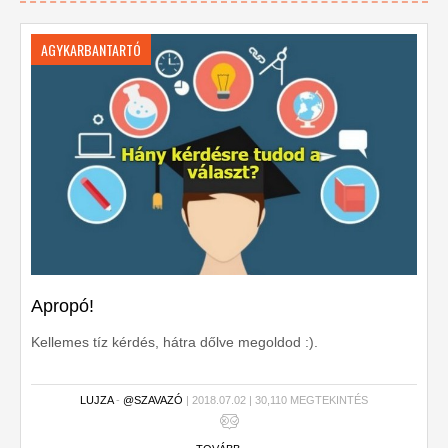
AGYKARBANTARTÓ
Apropó!
Kellemes tíz kérdés, hátra dőlve megoldod :).
LUJZA
-
@SZAVAZÓ
| 2018.07.02 | 30,110 MEGTEKINTÉS