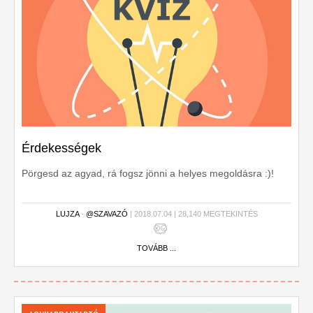
Érdekességek
Pörgesd az agyad, rá fogsz jönni a helyes megoldásra :)!
LUJZA
-
@SZAVAZÓ
| 2018.07.04 | 28,140 MEGTEKINTÉS
TOVÁBB ...