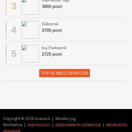
Kálmánné Tajti
3
3800 pont
Gáborné
4
3705 pont
Ica Farkasné
5
2725 pont
TOP 50 MEGTEKINTÉSE
Copyright © 2016 Szavazó | Minden jog
fenntartva |
Impresszum
|
Adatvédelemi nyilatkozat
|
Moderációs
alapelvek