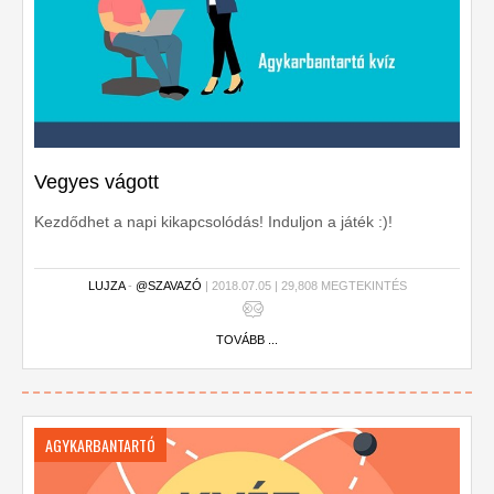
Vegyes vágott
Kezdődhet a napi kikapcsolódás! Induljon a játék :)!
LUJZA
-
@SZAVAZÓ
| 2018.07.05 | 29,808 MEGTEKINTÉS
TOVÁBB ...
AGYKARBANTARTÓ