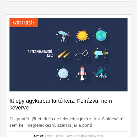
SZÓRAKOZÁS
Itt egy agykarbantartó kvíz. Felrázva, nem
keverve
Tíz pontért jöhettek és ne feledjétek jóvá is írni. A hírlevélről
sem kell megfeledkezni, azért is jár a pont!
MORN
| 2025.10.06 | 282,834 MEGTEKINTÉS