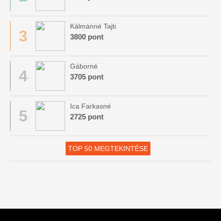
Kálmánné Tajti
3
3800 pont
Gáborné
4
3705 pont
Ica Farkasné
5
2725 pont
TOP 50 MEGTEKINTÉSE