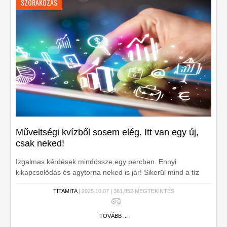
SZÓRAKOZÁS
Műveltségi kvízből sosem elég. Itt van egy új,
csak neked!
Izgalmas kérdések mindössze egy percben. Ennyi
kikapcsolódás és agytorna neked is jár! Sikerül mind a tíz
pont? Gyerünk próbáld ki!
TITAMITA
| 2025.10.07 | 361,852 MEGTEKINTÉS
TOVÁBB ...