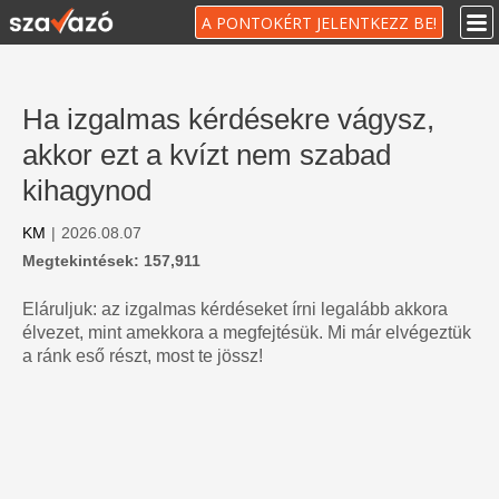
A PONTOKÉRT JELENTKEZZ BE!
Ha izgalmas kérdésekre vágysz,
akkor ezt a kvízt nem szabad
kihagynod
KM
|
2026.08.07
Megtekintések: 157,911
Eláruljuk: az izgalmas kérdéseket írni legalább akkora
élvezet, mint amekkora a megfejtésük. Mi már elvégeztük
a ránk eső részt, most te jössz!