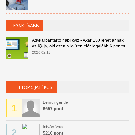
LEGAKTÍVABB
Agykarbantartó napi kvíz - Akár 150 lehet annak
az IQ-ja, aki ezen a kvízen elér legalább 6 pontot
2026.02.11
HETI TOP 5 JÁTÉKOS
Lemur gentle
1
6657 pont
István Vass
2
5216 pont