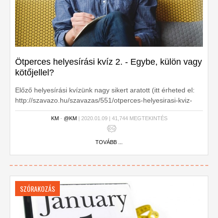
Ötperces helyesírási kvíz 2. - Egybe, külön vagy
kötőjellel?
Előző helyesírási kvízünk nagy sikert aratott (itt érheted el:
http://szavazo.hu/szavazas/551/otperces-helyesirasi-kviz-
teszteld-hogy-buszke-lenne-e-rad-a-magyartanarod), ezért
KM
-
@KM
| 2020.01.09 | 41,744 MEGTEKINTÉS
most itt az újabb kör. Ezúttal az egybeírás-különírás
témaköréből készítettünk feladatokat.
TOVÁBB ...
SZÓRAKOZÁS