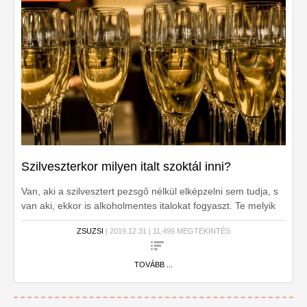
Szilveszterkor milyen italt szoktál inni?
Van, aki a szilvesztert pezsgő nélkül elképzelni sem tudja, s
van aki, ekkor is alkoholmentes italokat fogyaszt. Te melyik
tábort erősíted?
ZSUZSI
| 2019.12.31 | 11,499 MEGTEKINTÉS
TOVÁBB ...