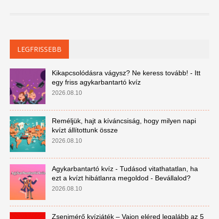
LEGFRISSEBB
Kikapcsolódásra vágysz? Ne keress tovább! - Itt
egy friss agykarbantartó kvíz
2026.08.10
Reméljük, hajt a kíváncsiság, hogy milyen napi
kvízt állítottunk össze
2026.08.10
Agykarbantartó kvíz - Tudásod vitathatatlan, ha
ezt a kvízt hibátlanra megoldod - Bevállalod?
2026.08.10
Zsenimérő kvízjáték – Vajon eléred legalább az 5