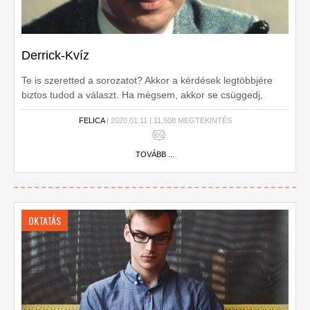
Derrick-Kvíz
Te is szeretted a sorozatot? Akkor a kérdések legtöbbjére
biztos tudod a választ. Ha mégsem, akkor se csüggedj,
sosem késő bepótolni ezt a feledhetetlen filmsorozatot. Ha
FELICA
| 2020.01.11 | 11,508 MEGTEKINTÉS
tetszett a játék, oszd meg velem az eredményed. ;-)
TOVÁBB ...
OKTATÁS