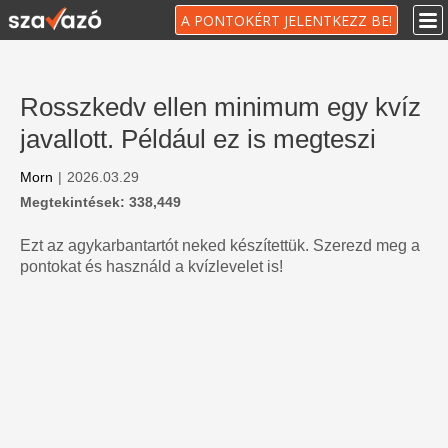
A PONTOKÉRT JELENTKEZZ BE!
Rosszkedv ellen minimum egy kvíz
javallott. Például ez is megteszi
Morn
|
2026.03.29
Megtekintések: 338,449
Ezt az agykarbantartót neked készítettük. Szerezd meg a
pontokat és használd a kvízlevelet is!