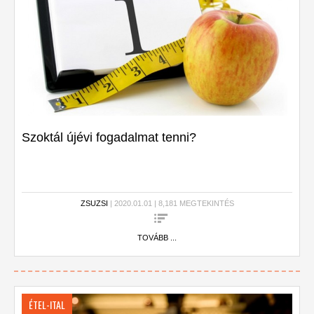
Szoktál újévi fogadalmat tenni?
ZSUZSI
| 2020.01.01 | 8,181 MEGTEKINTÉS
TOVÁBB ...
ÉTEL-ITAL