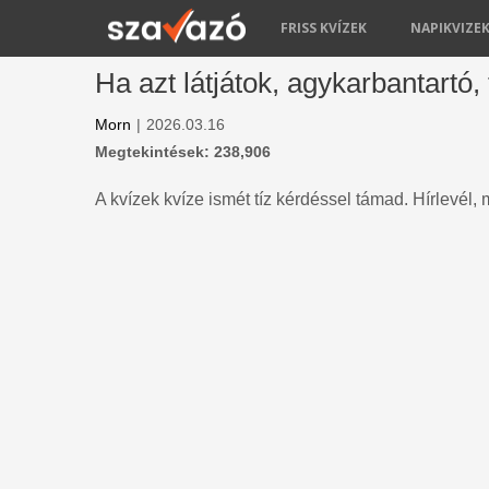
FRISS KVÍZEK
NAPIKVIZE
Ha azt látjátok, agykarbantartó,
Morn
|
2026.03.16
Megtekintések: 238,906
A kvízek kvíze ismét tíz kérdéssel támad. Hírlevél,