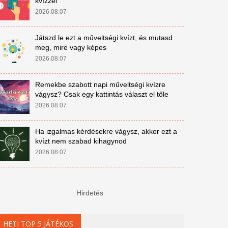
kvízzel
2026.08.07
Játszd le ezt a műveltségi kvízt, és mutasd
meg, mire vagy képes
2026.08.07
Remekbe szabott napi műveltségi kvízre
vágysz? Csak egy kattintás választ el tőle
2026.08.07
Ha izgalmas kérdésekre vágysz, akkor ezt a
kvízt nem szabad kihagynod
2026.08.07
Hirdetés
HETI TOP 5 JÁTÉKOS