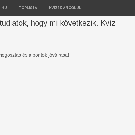
K.HU
TOPLISTA
KVÍZEK ANGOLUL
 tudjátok, hogy mi következik. Kvíz
 megosztás és a pontok jóváírása!