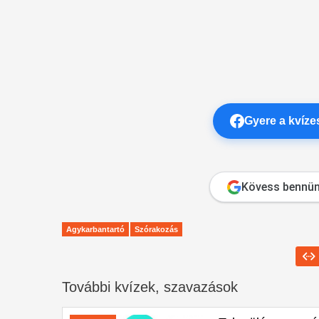
Gyere a kvíz
Kövess bennün
Agykarbantartó
Szórakozás
További kvízek, szavazások