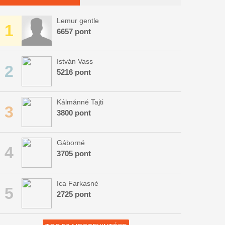
Lemur gentle
1
6657 pont
István Vass
2
5216 pont
Kálmánné Tajti
3
3800 pont
Gáborné
4
3705 pont
Ica Farkasné
5
2725 pont