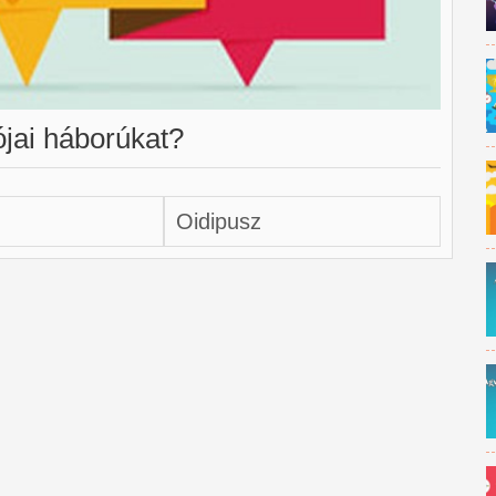
ójai háborúkat?
z
Oidipusz