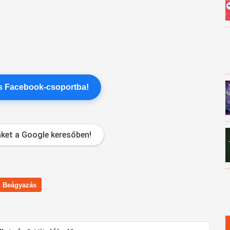
es Facebook-csoportba!
ket a Google keresőben!
Beágyazás