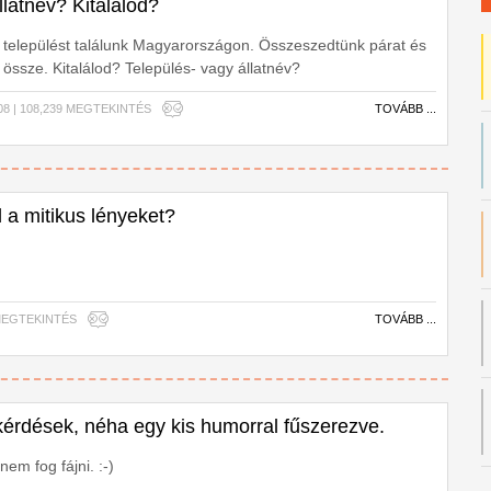
llatnév? Kitalálod?
 települést találunk Magyarországon. Összeszedtünk párat és
 össze. Kitalálod? Település- vagy állatnév?
.08 | 108,239 MEGTEKINTÉS
TOVÁBB ...
 a mitikus lényeket?
3 MEGTEKINTÉS
TOVÁBB ...
érdések, néha egy kis humorral fűszerezve.
em fog fájni. :-)