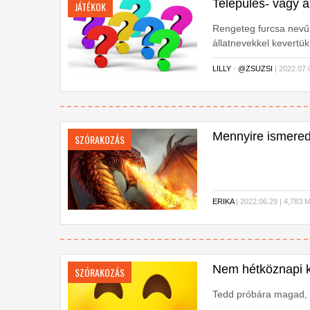
Település- vagy á
JÁTÉKOK
Rengeteg furcsa nevű
állatnevekkel kevertük
LILLY
-
@ZSUZSI
| 2022.07
Mennyire ismered
SZÓRAKOZÁS
ERIKA
| 2022.06.29 | 4,78
Nem hétköznapi k
SZÓRAKOZÁS
Tedd próbára magad, n