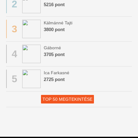
2
5216 pont
Kálmánné Tajti
3
3800 pont
Gáborné
4
3705 pont
Ica Farkasné
5
2725 pont
TOP 50 MEGTEKINTÉSE