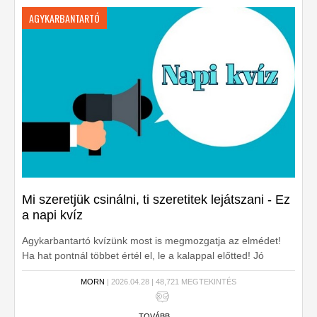
AGYKARBANTARTÓ
Mi szeretjük csinálni, ti szeretitek lejátszani - Ez
a napi kvíz
Agykarbantartó kvízünk most is megmozgatja az elmédet!
Ha hat pontnál többet értél el, le a kalappal előtted! Jó
szórakozást!
MORN
| 2026.04.28 | 48,721 MEGTEKINTÉS
TOVÁBB ...