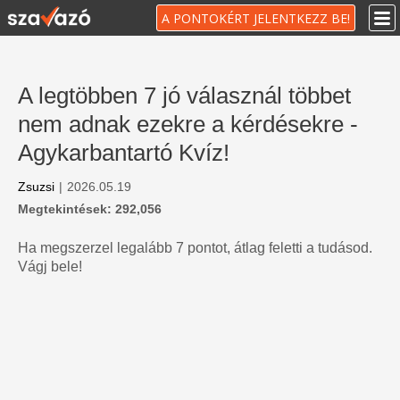
A PONTOKÉRT JELENTKEZZ BE!
A legtöbben 7 jó válasznál többet
nem adnak ezekre a kérdésekre -
Agykarbantartó Kvíz!
Zsuzsi
|
2026.05.19
Megtekintések: 292,056
Ha megszerzel legalább 7 pontot, átlag feletti a tudásod.
Vágj bele!