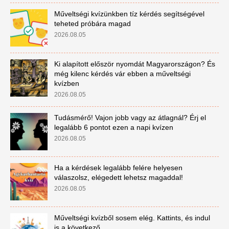
Műveltségi kvízünkben tíz kérdés segítségével
teheted próbára magad
2026.08.05
Ki alapított először nyomdát Magyarországon? És
még kilenc kérdés vár ebben a műveltségi
kvízben
2026.08.05
Tudásmérő! Vajon jobb vagy az átlagnál? Érj el
legalább 6 pontot ezen a napi kvízen
2026.08.05
Ha a kérdések legalább felére helyesen
válaszolsz, elégedett lehetsz magaddal!
2026.08.05
Műveltségi kvízből sosem elég. Kattints, és indul
is a következő