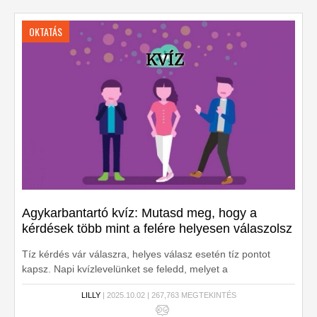
OKTATÁS
Agykarbantartó kvíz: Mutasd meg, hogy a
kérdések több mint a felére helyesen válaszolsz
Tíz kérdés vár válaszra, helyes válasz esetén tíz pontot
kapsz. Napi kvízlevelünket se feledd, melyet a
postaládádban találsz. 10 extra pont jár érte!
LILLY
| 2025.10.02 | 267,763 MEGTEKINTÉS