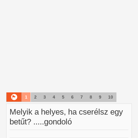
1
2
3
4
5
6
7
8
9
10
Melyik a helyes, ha cserélsz egy
betűt? .....gondoló