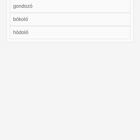
gondozó
bókoló
hódoló