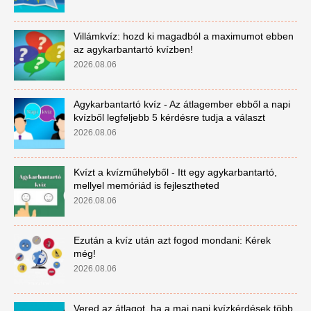
Villámkvíz: hozd ki magadból a maximumot ebben
az agykarbantartó kvízben!
2026.08.06
Agykarbantartó kvíz - Az átlagember ebből a napi
kvízből legfeljebb 5 kérdésre tudja a választ
2026.08.06
Kvízt a kvízműhelyből - Itt egy agykarbantartó,
mellyel memóriád is fejlesztheted
2026.08.06
Ezután a kvíz után azt fogod mondani: Kérek
még!
2026.08.06
Vered az átlagot, ha a mai napi kvízkérdések több