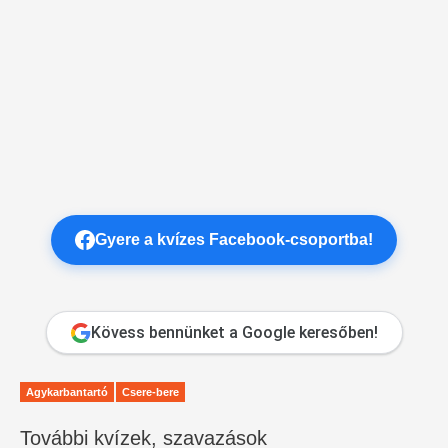
Gyere a kvízes Facebook-csoportba!
Kövess bennünket a Google keresőben!
Agykarbantartó
Csere-bere
További kvízek, szavazások