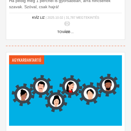
Ha pedig még 1 percnél is gyorsabban, arra nincsenek
szavak. Szóval, csak hajrá!
KVÍZ LIZ
| 2025.10.02 | 31,787 MEGTEKINTÉS
TOVÁBB ...
AGYKARBANTARTÓ