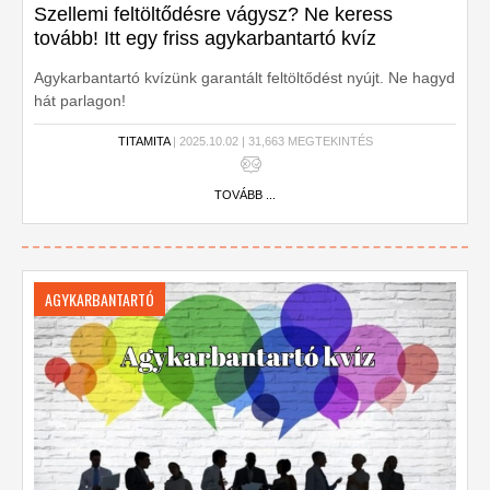
Szellemi feltöltődésre vágysz? Ne keress
tovább! Itt egy friss agykarbantartó kvíz
Agykarbantartó kvízünk garantált feltöltődést nyújt. Ne hagyd
hát parlagon!
TITAMITA
| 2025.10.02 | 31,663 MEGTEKINTÉS
TOVÁBB ...
AGYKARBANTARTÓ