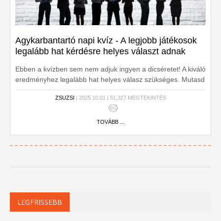
Agykarbantartó napi kvíz - A legjobb játékosok
legalább hat kérdésre helyes választ adnak
Ebben a kvízben sem nem adjuk ingyen a dicséretet! A kiváló
eredményhez legalább hat helyes válasz szükséges. Mutasd
meg, hogy minden területen megállod a helyed! Kezdődjön a
ZSUZSI
| 2025.10.01 | 51,327 MEGTEKINTÉS
kvíz!
TOVÁBB ...
LEGFRISSEBB