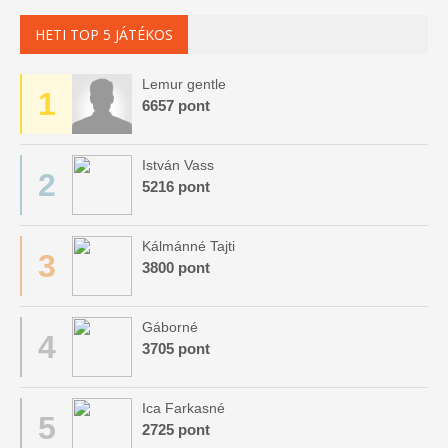
HETI TOP 5 JÁTÉKOS
Lemur gentle
1
6657 pont
István Vass
2
5216 pont
Kálmánné Tajti
3
3800 pont
Gáborné
4
3705 pont
Ica Farkasné
5
2725 pont