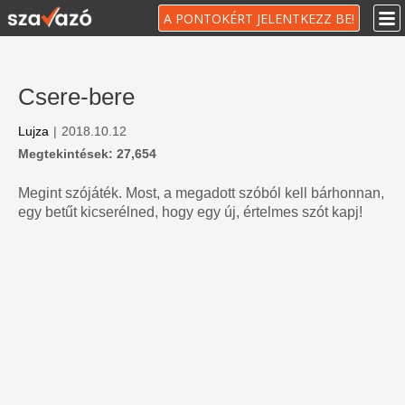
A PONTOKÉRT JELENTKEZZ BE!
Csere-bere
Lujza
|
2018.10.12
Megtekintések: 27,654
Megint szójáték. Most, a megadott szóból kell bárhonnan,
egy betűt kicserélned, hogy egy új, értelmes szót kapj!