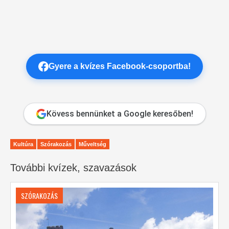
Gyere a kvízes Facebook-csoportba!
Kövess bennünket a Google keresőben!
Kultúra
Szórakozás
Műveltség
További kvízek, szavazások
SZÓRAKOZÁS