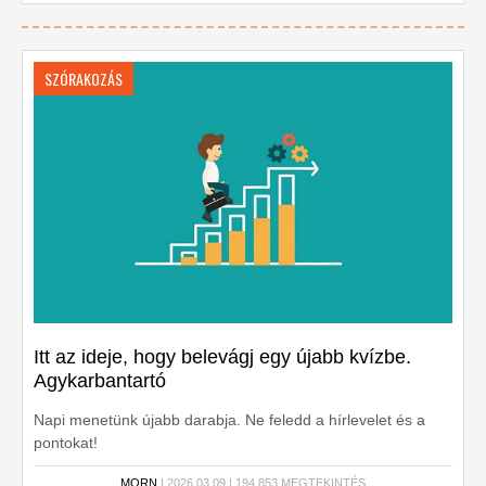
SZÓRAKOZÁS
Itt az ideje, hogy belevágj egy újabb kvízbe.
Agykarbantartó
Napi menetünk újabb darabja. Ne feledd a hírlevelet és a
pontokat!
MORN
| 2026.03.09 | 194,853 MEGTEKINTÉS