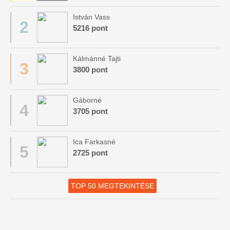
István Vass
2
5216 pont
Kálmánné Tajti
3
3800 pont
Gáborné
4
3705 pont
Ica Farkasné
5
2725 pont
TOP 50 MEGTEKINTÉSE