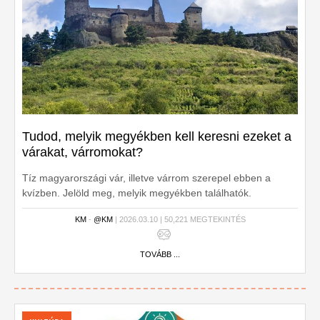
Tudod, melyik megyékben kell keresni ezeket a
várakat, várromokat?
Tíz magyarországi vár, illetve várrom szerepel ebben a
kvízben. Jelöld meg, melyik megyékben találhatók.
KM
-
@KM
| 2026.03.10 | 50,221 MEGTEKINTÉS
TOVÁBB ...