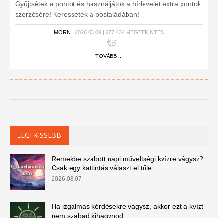
Gyűjtsétek a pontot és használjátok a hírlevelet extra pontok
szerzésére! Keressétek a postaládában!
MORN
| 2026.03.09 | 277,434 MEGTEKINTÉS
TOVÁBB ...
LEGFRISSEBB
Remekbe szabott napi műveltségi kvízre vágysz?
Csak egy kattintás választ el tőle
2026.08.07
Ha izgalmas kérdésekre vágysz, akkor ezt a kvízt
nem szabad kihagynod