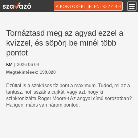
A PONTOKÉRT JELENTKEZZ BE!
Tornáztasd meg az agyad ezzel a
kvízzel, és söpörj be minél több
pontot
KM
|
2026.06.04
Megtekintések: 199,020
Ezúttal is a szokásos tíz pont a maximum. Tudod, mi az a
tantusz, hol isszák a cujkát, vagy azt, hogy ki
szinkronizálta Roger Moore-t Az angyal című sorozatban?
Ha igen, máris van három pontod.