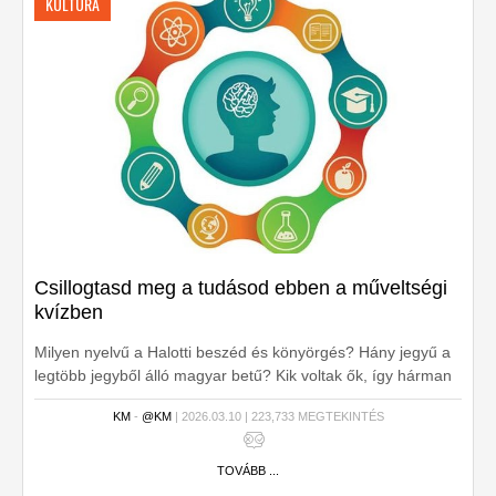
KULTÚRA
Csillogtasd meg a tudásod ebben a műveltségi
kvízben
Milyen nyelvű a Halotti beszéd és könyörgés? Hány jegyű a
legtöbb jegyből álló magyar betű? Kik voltak ők, így hárman
együtt egy filmben: Michelle Pfeiffer, Cher, Susan Sarandon?
KM
-
@KM
| 2026.03.10 | 223,733 MEGTEKINTÉS
Ugye, nem futamodsz meg ezeket a példákat látva a
kérdések közül?
TOVÁBB ...