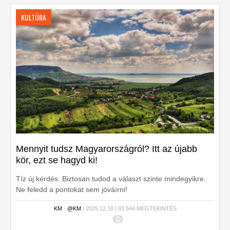
KULTÚRA
Mennyit tudsz Magyarországról? Itt az újabb
kör, ezt se hagyd ki!
Tíz új kérdés. Biztosan tudod a választ szinte mindegyikre.
Ne feledd a pontokat sem jóváírni!
KM
-
@KM
| 2025.12.16 | 93,544 MEGTEKINTÉS