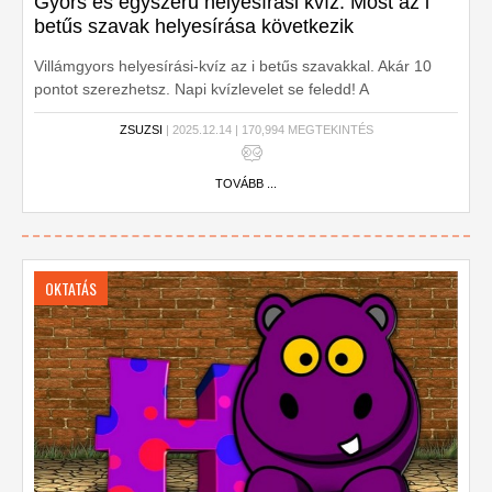
Gyors és egyszerű helyesírási kvíz. Most az i
betűs szavak helyesírása következik
Villámgyors helyesírási-kvíz az i betűs szavakkal. Akár 10
pontot szerezhetsz. Napi kvízlevelet se feledd! A
postaládádban keresd, napi 10 extra pontért!
ZSUZSI
| 2025.12.14 | 170,994 MEGTEKINTÉS
TOVÁBB ...
OKTATÁS