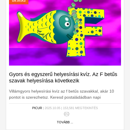
Gyors és egyszerű helyesírási kvíz. Az F betűs
szavak helyesírása következik
Villámgyors helyesírási kvíz az f betűs szavakkal, akár 10
pontot is szerezhetsz. Keresd postaládádban napi
kvízlevelünket, 10 extra pontért, naponta.
PICUR
| 2025.10.05 | 153,581 MEGTEKINTÉS
TOVÁBB ...