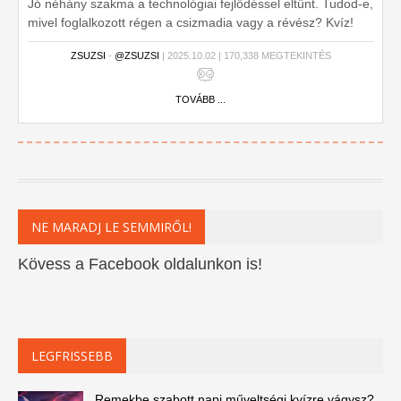
Jó néhány szakma a technológiai fejlődéssel eltűnt. Tudod-e,
mivel foglalkozott régen a csizmadia vagy a révész? Kvíz!
ZSUZSI
-
@ZSUZSI
| 2025.10.02 | 170,338 MEGTEKINTÉS
TOVÁBB ...
NE MARADJ LE SEMMIRŐL!
Kövess a Facebook oldalunkon is!
LEGFRISSEBB
Remekbe szabott napi műveltségi kvízre vágysz?