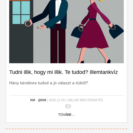
Tudni illik, hogy mi illik. Te tudod? Illemtankvíz
Hány kérdésre tudod a jó választ a tízből?
KM
-
@KM
| 2025.12.25 | 188,185 MEGTEKINTÉS
TOVÁBB ...