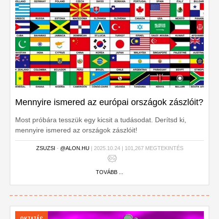
Mennyire ismered az európai országok zászlóit?
Most próbára tesszük egy kicsit a tudásodat. Derítsd ki,
mennyire ismered az országok zászlóit!
ZSUZSI
-
@ALON.HU
| 2025.10.24 | 101,267 MEGTEKINTÉS
TOVÁBB ...
OKTATÁS