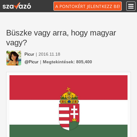
A PONTOKÉRT JELENTKEZZ BE!
Büszke vagy arra, hogy magyar
vagy?
Picur
|
2016.11.18
@Picur
|
Megtekintések: 805,400