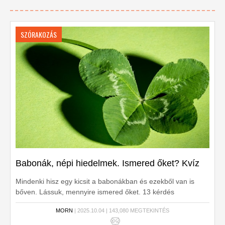
SZÓRAKOZÁS
Babonák, népi hiedelmek. Ismered őket? Kvíz
Mindenki hisz egy kicsit a babonákban és ezekből van is
bőven. Lássuk, mennyire ismered őket. 13 kérdés
következik.
MORN
| 2025.10.04 | 143,080 MEGTEKINTÉS