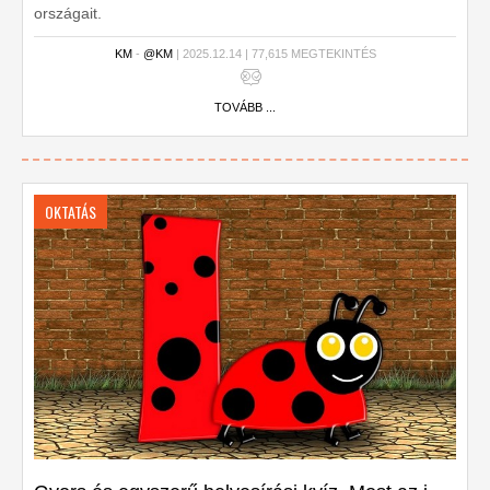
országait.
KM
-
@KM
| 2025.12.14 | 77,615 MEGTEKINTÉS
TOVÁBB ...
OKTATÁS