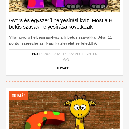
Gyors és egyszerű helyesírási kvíz. Most a H
betűs szavak helyesírása következik
Villámgyors helyesírási-kvíz a h betűs szavakkal. Akár 11
pontot szerezhetsz. Napi kvízlevelet se feledd! A
postaládádban keresd, napi 10 extra pontért!
PICUR
| 2025.12.12 | 177,322 MEGTEKINTÉS
TOVÁBB ...
OKTATÁS