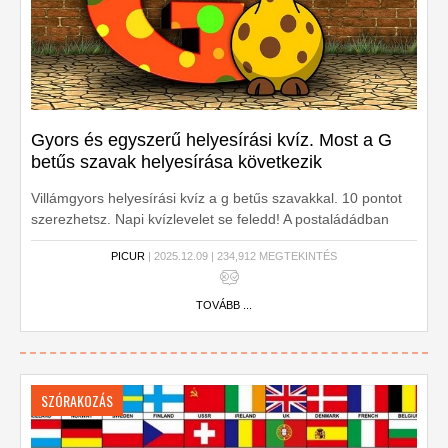
Gyors és egyszerű helyesírási kvíz. Most a G
betűs szavak helyesírása következik
Villámgyors helyesírási kvíz a g betűs szavakkal. 10 pontot
szerezhetsz. Napi kvízlevelet se feledd! A postaládádban
keresd, napi 10 extra pontért!
PICUR
| 2025.12.09 | 234,912 MEGTEKINTÉS
TOVÁBB ...
SZÓRAKOZÁS