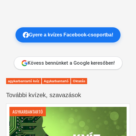
Gyere a kvízes Facebook-csoportba!
Kövess bennünket a Google keresőben!
agykarbantartó kvíz
Agykarbantartó
Oktatás
További kvízek, szavazások
AGYKARBANTARTÓ