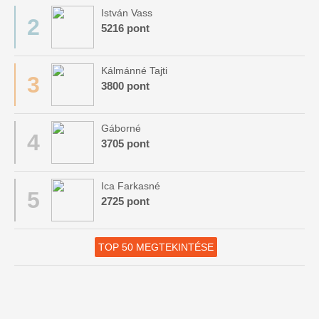
István Vass
2
5216 pont
Kálmánné Tajti
3
3800 pont
Gáborné
4
3705 pont
Ica Farkasné
5
2725 pont
TOP 50 MEGTEKINTÉSE