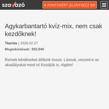
A PONTOKÉRT JELENTKEZZ BE!
Agykarbantartó kvíz-mix, nem csak
kezdőknek!
Titamita
|
2026.02.27
Megtekintések: 302,040
Remek kérdéseket állítunk össze. Lássuk, veszed-e az
akadályokat most is! Kezdjük is, rögtön!