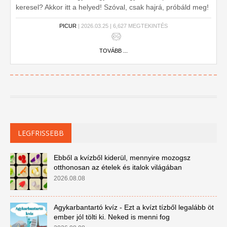
keresel? Akkor itt a helyed! Szóval, csak hajrá, próbáld meg!
Hány kérdésre tudod kiválasztani a helyes választ?
PICUR
| 2026.03.25 | 6,627 MEGTEKINTÉS
TOVÁBB ...
LEGFRISSEBB
Ebből a kvízből kiderül, mennyire mozogsz
otthonosan az ételek és italok világában
2026.08.08
Agykarbantartó kvíz - Ezt a kvízt tízből legalább öt
ember jól tölti ki. Neked is menni fog