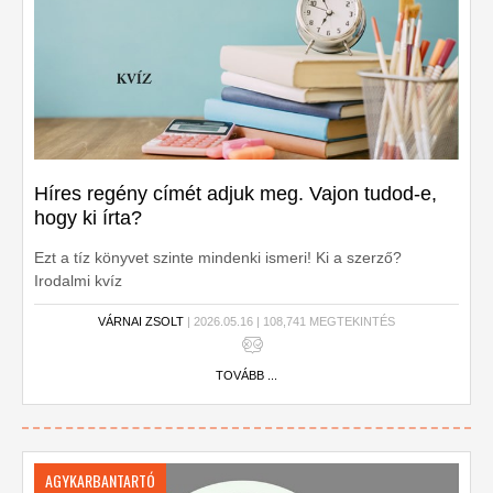
Híres regény címét adjuk meg. Vajon tudod-e,
hogy ki írta?
Ezt a tíz könyvet szinte mindenki ismeri! Ki a szerző?
Irodalmi kvíz
VÁRNAI ZSOLT
| 2026.05.16 | 108,741 MEGTEKINTÉS
TOVÁBB ...
AGYKARBANTARTÓ