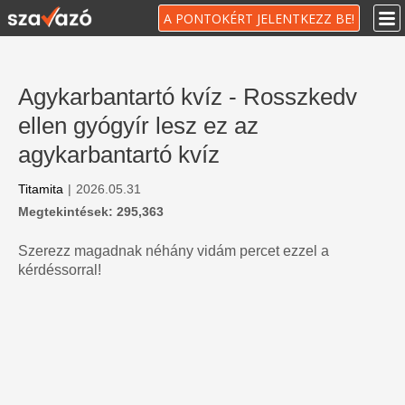
A PONTOKÉRT JELENTKEZZ BE!
Agykarbantartó kvíz - Rosszkedv
ellen gyógyír lesz ez az
agykarbantartó kvíz
Titamita
|
2026.05.31
Megtekintések: 295,363
Szerezz magadnak néhány vidám percet ezzel a
kérdéssorral!