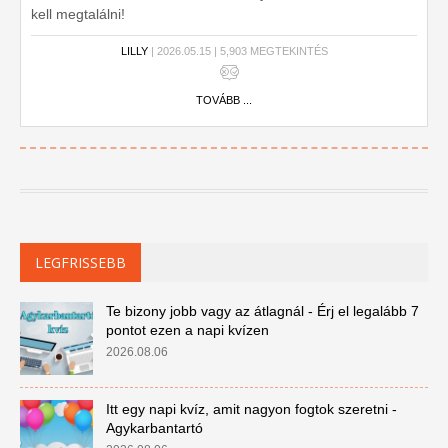
kell megtalálni!
LILLY
| 2026.05.15 | 5,903 MEGTEKINTÉS
TOVÁBB ...
LEGFRISSEBB
Te bizony jobb vagy az átlagnál - Érj el legalább 7
pontot ezen a napi kvízen
2026.08.06
Itt egy napi kvíz, amit nagyon fogtok szeretni -
Agykarbantartó