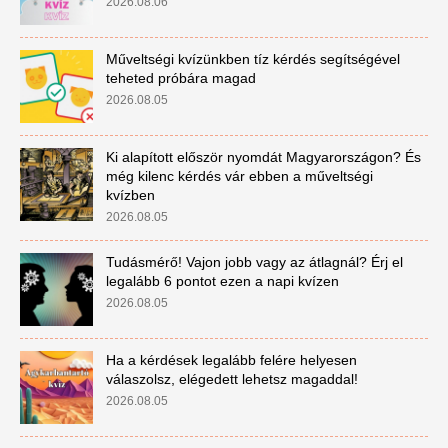
2026.08.06
Műveltségi kvízünkben tíz kérdés segítségével
teheted próbára magad
2026.08.05
Ki alapított először nyomdát Magyarországon? És
még kilenc kérdés vár ebben a műveltségi
kvízben
2026.08.05
Tudásmérő! Vajon jobb vagy az átlagnál? Érj el
legalább 6 pontot ezen a napi kvízen
2026.08.05
Ha a kérdések legalább felére helyesen
válaszolsz, elégedett lehetsz magaddal!
2026.08.05