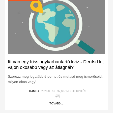
Itt van egy friss agykarbantartó kvíz - Derítsd ki,
vajon okosabb vagy az átlagnál?
Szerezz meg legalább 5 pontot és mutasd meg ismerőseid,
milyen okos vagy!
TITAMITA
| 2026.05.16 | 37,807 MEGTEKINTÉS
TOVÁBB ...