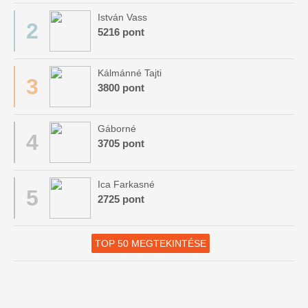
István Vass
2
5216 pont
Kálmánné Tajti
3
3800 pont
Gáborné
4
3705 pont
Ica Farkasné
5
2725 pont
TOP 50 MEGTEKINTÉSE