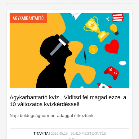
AGYKARBANTARTÓ
Agykarbantartó kvíz - Vidítsd fel magad ezzel a
10 változatos kvízkérdéssel!
Napi boldogsághormon-adaggal érkeztünk.
TITAMITA
| 2026.05.16 | 55,410 MEGTEKINTÉS