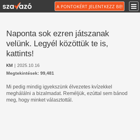
A PONTOKÉRT JELENTKEZZ BE!
Naponta sok ezren játszanak
velünk. Legyél közöttük te is,
kattints!
KM
|
2025.10.16
Megtekintések: 99,481
Mi pedig mindig igyekszünk élvezetes kvízekkel
meghálálni a bizalmadat. Reméljük, ezúttal sem bánod
meg, hogy minket választottál.