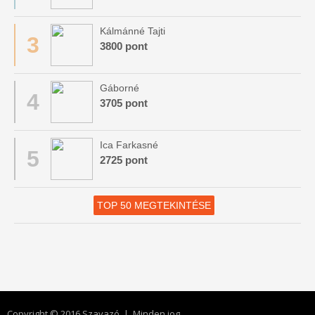
Kálmánné Tajti
3
3800 pont
Gáborné
4
3705 pont
Ica Farkasné
5
2725 pont
TOP 50 MEGTEKINTÉSE
Copyright © 2016 Szavazó | Minden jog