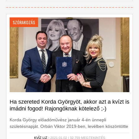
SZÓRAKOZÁS
Ha szereted Korda Györgyöt, akkor azt a kvízt is
imádni fogod! Rajongóknak kötelező ;-)
Korda György előadóművész január 4-én ünnepli
születésnapját. Orbán Viktor 2019-ben, levélben köszöntötte
fel a 80 éves Korda Györgyöt. Fotó: MTI/Miniszterelnöki
KVÍZ LIZ
| 2021.01.02 | 32,759 MEGTEKINTÉS