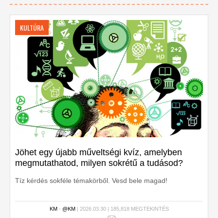
KULTÚRA
Jöhet egy újabb műveltségi kvíz, amelyben
megmutathatod, milyen sokrétű a tudásod?
Tíz kérdés sokféle témakörből. Vesd bele magad!
KM
-
@KM
| 2026.03.30 | 185,818 MEGTEKINTÉS