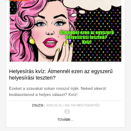
Helyesírás kvíz: Átmennél ezen az egyszerű
helyesírási teszten?
Ezeket a szavakat sokan rosszul írják. Neked sikerül
kiválasztanod a helyes választ? Kvíz!
ZSUZSI
| 2026.03.31 | 356,745 MEGTEKINTÉS
TOVÁBB ...