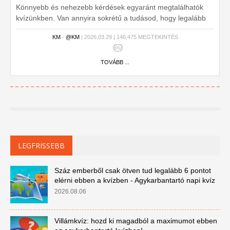
Könnyebb és nehezebb kérdések egyaránt megtalálhatók
kvízünkben. Van annyira sokrétű a tudásod, hogy legalább
hat kérdésre helyes választ tudsz adni a tízből?
KM
-
@KM
| 2026.03.29 | 146,475 MEGTEKINTÉS
TOVÁBB ...
LEGFRISSEBB
Száz emberből csak ötven tud legalább 6 pontot
elérni ebben a kvízben - Agykarbantartó napi kvíz
2026.08.06
Villámkvíz: hozd ki magadból a maximumot ebben