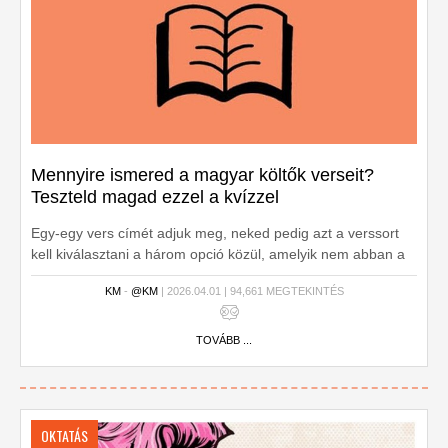
Mennyire ismered a magyar költők verseit?
Teszteld magad ezzel a kvízzel
Egy-egy vers címét adjuk meg, neked pedig azt a verssort
kell kiválasztani a három opció közül, amelyik nem abban a
versben található.
KM
-
@KM
| 2026.04.01 | 94,661 MEGTEKINTÉS
TOVÁBB ...
OKTATÁS