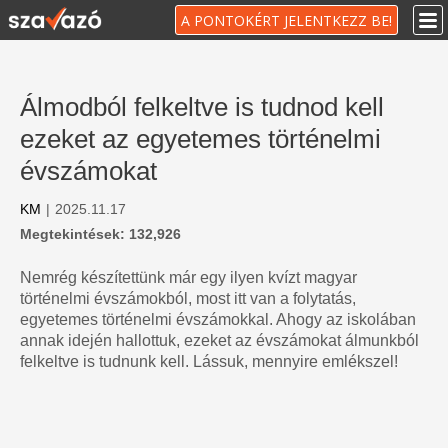
A PONTOKÉRT JELENTKEZZ BE!
Álmodból felkeltve is tudnod kell
ezeket az egyetemes történelmi
évszámokat
KM
|
2025.11.17
Megtekintések: 132,926
Nemrég készítettünk már egy ilyen kvízt magyar
történelmi évszámokból, most itt van a folytatás,
egyetemes történelmi évszámokkal. Ahogy az iskolában
annak idején hallottuk, ezeket az évszámokat álmunkból
felkeltve is tudnunk kell. Lássuk, mennyire emlékszel!