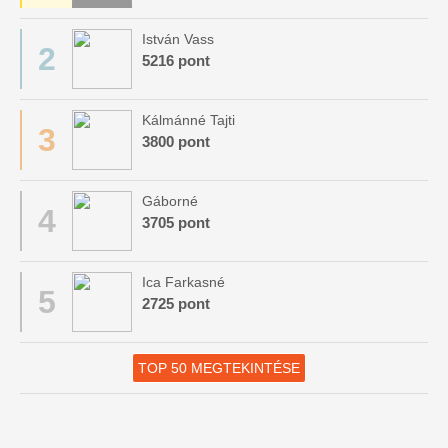
István Vass
2
5216 pont
Kálmánné Tajti
3
3800 pont
Gáborné
4
3705 pont
Ica Farkasné
5
2725 pont
TOP 50 MEGTEKINTÉSE