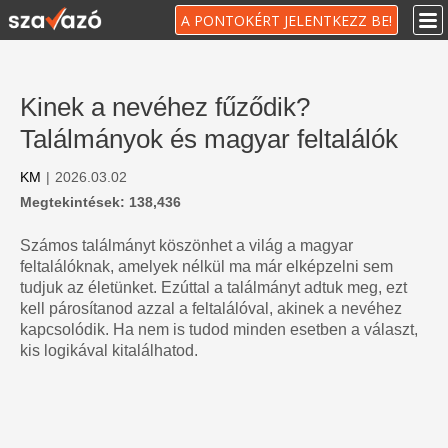
A PONTOKÉRT JELENTKEZZ BE!
Kinek a nevéhez fűződik?
Találmányok és magyar feltalálók
KM
|
2026.03.02
Megtekintések: 138,436
Számos találmányt köszönhet a világ a magyar
feltalálóknak, amelyek nélkül ma már elképzelni sem
tudjuk az életünket. Ezúttal a találmányt adtuk meg, ezt
kell párosítanod azzal a feltalálóval, akinek a nevéhez
kapcsolódik. Ha nem is tudod minden esetben a választ,
kis logikával kitalálhatod.