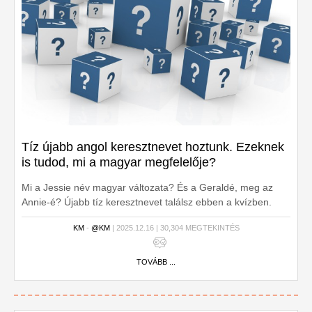
Tíz újabb angol keresztnevet hoztunk. Ezeknek
is tudod, mi a magyar megfelelője?
Mi a Jessie név magyar változata? És a Geraldé, meg az
Annie-é? Újabb tíz keresztnevet találsz ebben a kvízben.
Van köztük beugratós is.
KM
-
@KM
| 2025.12.16 | 30,304 MEGTEKINTÉS
TOVÁBB ...