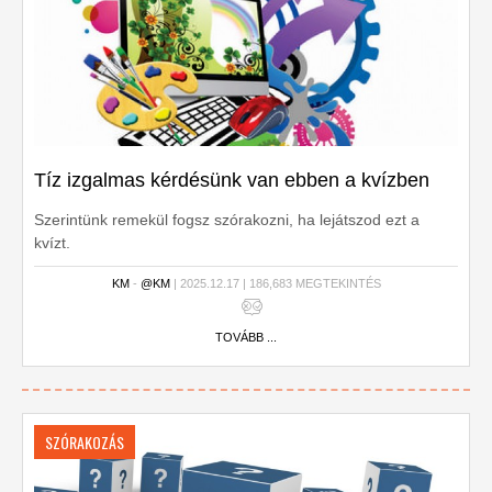
Tíz izgalmas kérdésünk van ebben a kvízben
Szerintünk remekül fogsz szórakozni, ha lejátszod ezt a
kvízt.
KM
-
@KM
| 2025.12.17 | 186,683 MEGTEKINTÉS
TOVÁBB ...
SZÓRAKOZÁS