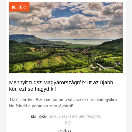
KULTÚRA
Mennyit tudsz Magyarországról? Itt az újabb
kör, ezt se hagyd ki!
Tíz új kérdés. Biztosan tudod a választ szinte mindegyikre.
Ne feledd a pontokat sem jóváírni!
KM
-
@KM
| 2025.12.16 | 93,546 MEGTEKINTÉS
TOVÁBB ...