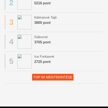
2
5216 pont
Kálmánné Tajti
3
3800 pont
Gáborné
4
3705 pont
Ica Farkasné
5
2725 pont
TOP 50 MEGTEKINTÉSE