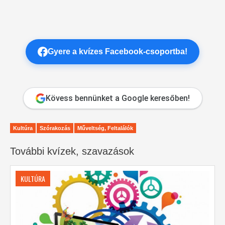
Gyere a kvízes Facebook-csoportba!
Kövess bennünket a Google keresőben!
Kultúra
Szórakozás
Műveltség, Feltalálók
További kvízek, szavazások
KULTÚRA