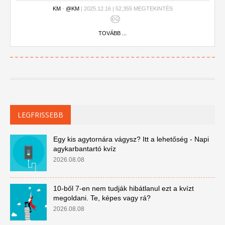
művészetekig terjednek. Aki ebben a kvízben sok pontot
KM
-
@KM
| 2025.12.16 | 52,355 MEGTEKINTÉS
gyűjt, az elmondhatja magáról, hogy sokrétű a tudása. Te
hány pontot szerzel?
TOVÁBB ...
LEGFRISSEBB
Egy kis agytornára vágysz? Itt a lehetőség - Napi
agykarbantartó kvíz
2026.08.08
10-ből 7-en nem tudják hibátlanul ezt a kvízt
megoldani. Te, képes vagy rá?
2026.08.08