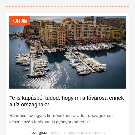
KULTÚRA
Te is kapásból tudod, hogy mi a fővárosa ennek
a tíz országnak?
Ráadásul az egyes kérdéseknél az adott országokban
készült szép fotókban is gyönyörködhetsz!
KM
-
@KM
| 2026.06.12 | 134,330 MEGTEKINTÉS