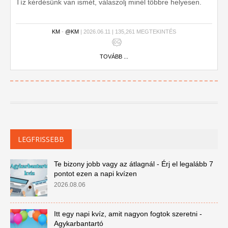
Tíz kérdésünk van ismét, válaszolj minél többre helyesen.
KM
-
@KM
| 2026.06.11 | 135,261 MEGTEKINTÉS
TOVÁBB ...
LEGFRISSEBB
Te bizony jobb vagy az átlagnál - Érj el legalább 7
pontot ezen a napi kvízen
2026.08.06
Itt egy napi kvíz, amit nagyon fogtok szeretni -
Agykarbantartó