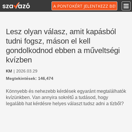
A PONTOKÉRT JELENTKEZZ BE!
Lesz olyan válasz, amit kapásból
tudni fogsz, máson el kell
gondolkodnod ebben a műveltségi
kvízben
KM
|
2026.03.29
Megtekintések: 146,474
Könnyebb és nehezebb kérdések egyaránt megtalálhatók
kvízünkben. Van annyira sokrétű a tudásod, hogy
legalább hat kérdésre helyes választ tudsz adni a tízből?