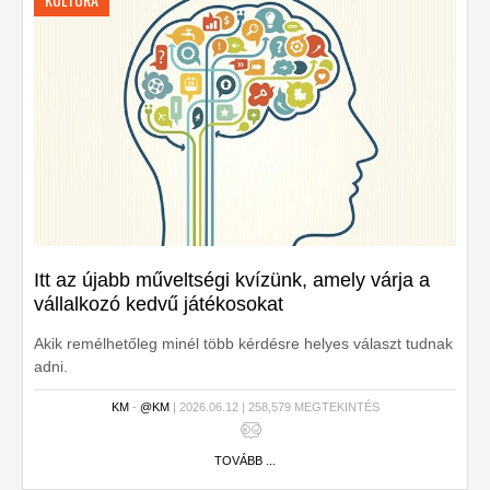
Itt az újabb műveltségi kvízünk, amely várja a
vállalkozó kedvű játékosokat
Akik remélhetőleg minél több kérdésre helyes választ tudnak
adni.
KM
-
@KM
| 2026.06.12 | 258,579 MEGTEKINTÉS
TOVÁBB ...