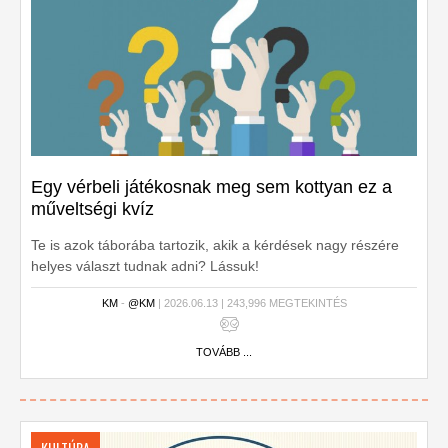
Egy vérbeli játékosnak meg sem kottyan ez a
műveltségi kvíz
Te is azok táborába tartozik, akik a kérdések nagy részére
helyes választ tudnak adni? Lássuk!
KM
-
@KM
| 2026.06.13 | 243,996 MEGTEKINTÉS
TOVÁBB ...
KULTÚRA