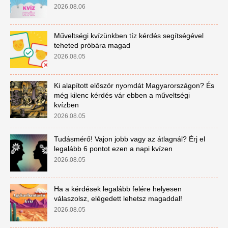
2026.08.06
Műveltségi kvízünkben tíz kérdés segítségével
teheted próbára magad
2026.08.05
Ki alapított először nyomdát Magyarországon? És
még kilenc kérdés vár ebben a műveltségi
kvízben
2026.08.05
Tudásmérő! Vajon jobb vagy az átlagnál? Érj el
legalább 6 pontot ezen a napi kvízen
2026.08.05
Ha a kérdések legalább felére helyesen
válaszolsz, elégedett lehetsz magaddal!
2026.08.05