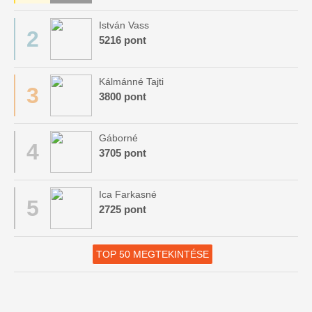
István Vass
2
5216 pont
Kálmánné Tajti
3
3800 pont
Gáborné
4
3705 pont
Ica Farkasné
5
2725 pont
TOP 50 MEGTEKINTÉSE