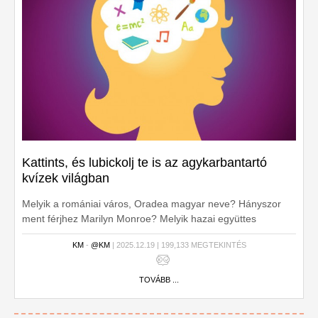
Kattints, és lubickolj te is az agykarbantartó
kvízek világban
Melyik a romániai város, Oradea magyar neve? Hányszor
ment férjhez Marilyn Monroe? Melyik hazai együttes
slágerében szerepel Zamárdi-felső? Efféle kérdések várnak
KM
-
@KM
| 2025.12.19 | 199,133 MEGTEKINTÉS
ebben a kvízben.
TOVÁBB ...