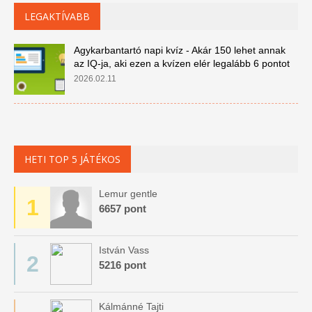
LEGAKTÍVABB
Agykarbantartó napi kvíz - Akár 150 lehet annak
az IQ-ja, aki ezen a kvízen elér legalább 6 pontot
2026.02.11
HETI TOP 5 JÁTÉKOS
Lemur gentle
1
6657 pont
István Vass
2
5216 pont
Kálmánné Tajti