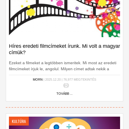
Híres eredeti filmcímeket írunk. Mi volt a magyar
címük?
Ezeket a filmeket a legtöbben ismeritek. Mi most az eredeti
filmcímeket írjuk le, angolul. Milyen címet adtak nekik a
magyar forgalmazók?
MORN
| 2025.12.20 | 76,977 MEGTEKINTÉS
TOVÁBB ...
KULTÚRA