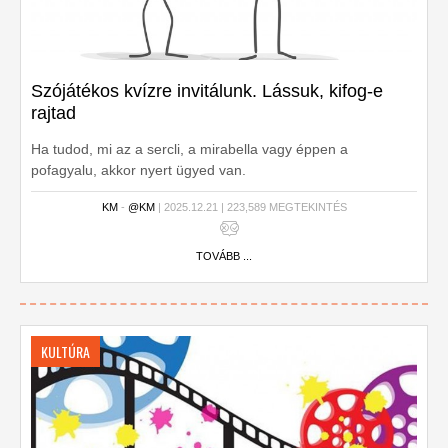
Szójátékos kvízre invitálunk. Lássuk, kifog-e
rajtad
Ha tudod, mi az a sercli, a mirabella vagy éppen a
pofagyalu, akkor nyert ügyed van.
KM
-
@KM
| 2025.12.21 | 223,589 MEGTEKINTÉS
TOVÁBB ...
KULTÚRA