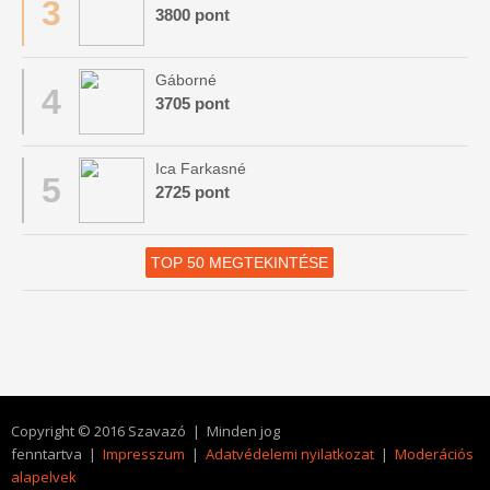
3
3800 pont
Gáborné
4
3705 pont
Ica Farkasné
5
2725 pont
TOP 50 MEGTEKINTÉSE
Copyright © 2016 Szavazó | Minden jog
fenntartva |
Impresszum
|
Adatvédelemi nyilatkozat
|
Moderációs
alapelvek