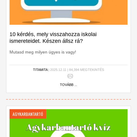
10 kérdés, mely visszahozza iskolai
ismereteidet. Készen állsz rá?
Mutasd meg milyen ügyes is vagy!
TITAMITA
| 2025.12.11 | 84,394 MEGTEKINTÉS
TOVÁBB ...
AGYKARBANTARTÓ