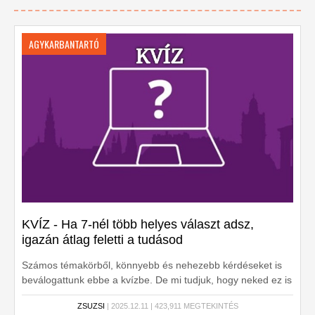
AGYKARBANTARTÓ
KVÍZ - Ha 7-nél több helyes választ adsz,
igazán átlag feletti a tudásod
Számos témakörből, könnyebb és nehezebb kérdéseket is
beválogattunk ebbe a kvízbe. De mi tudjuk, hogy neked ez is
menni fog. Mutasd meg!
ZSUZSI
| 2025.12.11 | 423,911 MEGTEKINTÉS