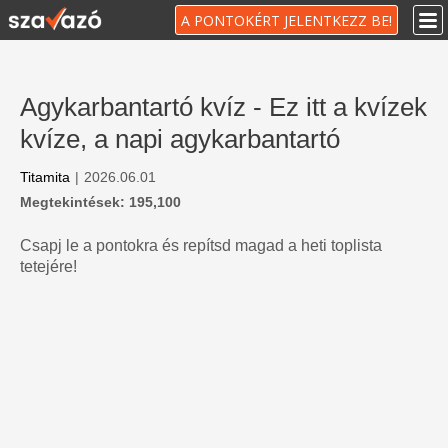
A PONTOKÉRT JELENTKEZZ BE!
Agykarbantartó kvíz - Ez itt a kvízek
kvíze, a napi agykarbantartó
Titamita
|
2026.06.01
Megtekintések: 195,100
Csapj le a pontokra és repítsd magad a heti toplista
tetejére!