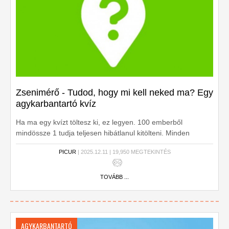
Zsenimérő - Tudod, hogy mi kell neked ma? Egy
agykarbantartó kvíz
Ha ma egy kvízt töltesz ki, ez legyen. 100 emberből
mindössze 1 tudja teljesen hibátlanul kitölteni. Minden
kérdésre tudod vajon a választ? Ne habozz töltsd ki most!
PICUR
| 2025.12.11 | 19,950 MEGTEKINTÉS
TOVÁBB ...
AGYKARBANTARTÓ