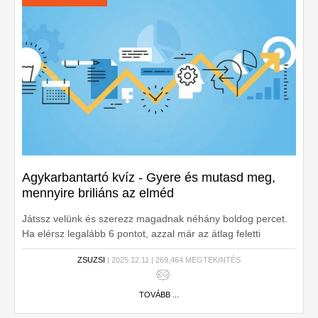
Agykarbantartó kvíz - Gyere és mutasd meg,
mennyire briliáns az elméd
Játssz velünk és szerezz magadnak néhány boldog percet.
Ha elérsz legalább 6 pontot, azzal már az átlag feletti
tudásról teszel tanúbizonyságot!
ZSUZSI
| 2025.12.11 | 269,464 MEGTEKINTÉS
TOVÁBB ...