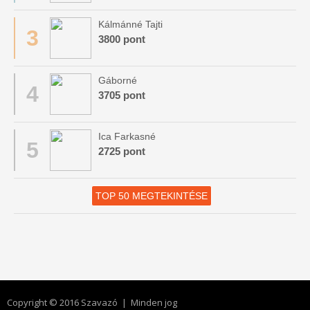
Kálmánné Tajti
3
3800 pont
Gáborné
4
3705 pont
Ica Farkasné
5
2725 pont
TOP 50 MEGTEKINTÉSE
Copyright © 2016 Szavazó | Minden jog