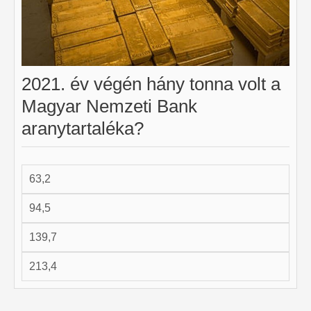
2021. év végén hány tonna volt a
Magyar Nemzeti Bank
aranytartaléka?
63,2
94,5
139,7
213,4