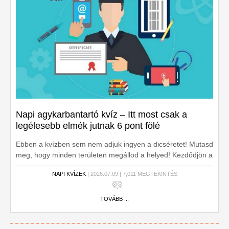
Napi agykarbantartó kvíz – Itt most csak a
legélesebb elmék jutnak 6 pont fölé
Ebben a kvízben sem nem adjuk ingyen a dicséretet! Mutasd
meg, hogy minden területen megállod a helyed! Kezdődjön a
kvíz!
NAPI KVÍZEK
| 2026.07.09 | 7,011 MEGTEKINTÉS
TOVÁBB ...