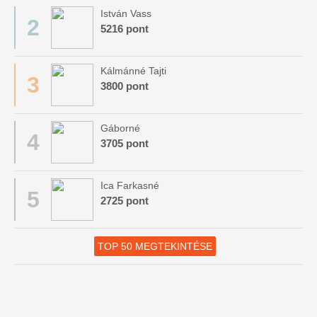
István Vass
2
5216 pont
Kálmánné Tajti
3
3800 pont
Gáborné
4
3705 pont
Ica Farkasné
5
2725 pont
TOP 50 MEGTEKINTÉSE