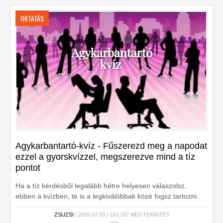
OKTATÁS
Agykarbantartó-kvíz - Fűszerezd meg a napodat
ezzel a gyorskvízzel, megszerezve mind a tíz
pontot
Ha a tíz kérdésből legalább hétre helyesen válaszolsz,
ebben a kvízben, te is a legkiválóbbak közé fogsz tartozni.
Készen állsz?
ZSUZSI
| 2026.07.09 | 163,187 MEGTEKINTÉS