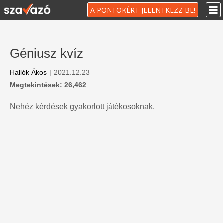
A PONTOKÉRT JELENTKEZZ BE!
Géniusz kvíz
Hallók Ákos
|
2021.12.23
Megtekintések: 26,462
Nehéz kérdések gyakorlott játékosoknak.