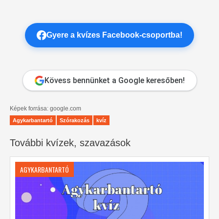
Gyere a kvízes Facebook-csoportba!
Kövess bennünket a Google keresőben!
Képek forrása: google.com
Agykarbantartó
Szórakozás
kvíz
További kvízek, szavazások
AGYKARBANTARTÓ