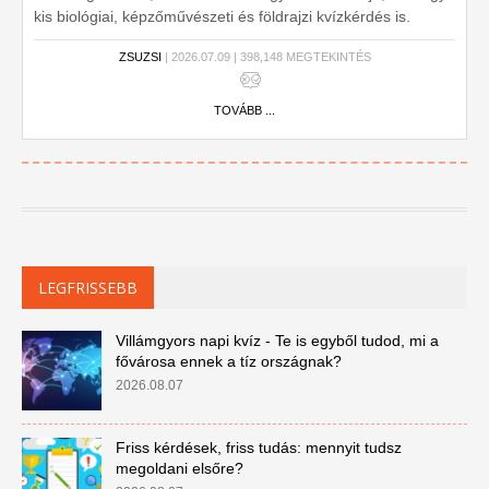
kis biológiai, képzőművészeti és földrajzi kvízkérdés is.
Vágjunk bele!
ZSUZSI
| 2026.07.09 | 398,148 MEGTEKINTÉS
TOVÁBB ...
LEGFRISSEBB
Villámgyors napi kvíz - Te is egyből tudod, mi a
fővárosa ennek a tíz országnak?
2026.08.07
Friss kérdések, friss tudás: mennyit tudsz
megoldani elsőre?