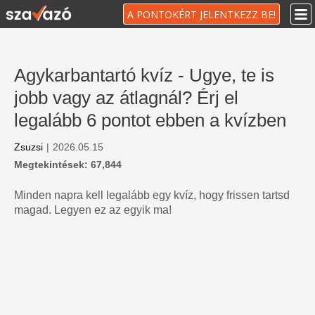
A PONTOKÉRT JELENTKEZZ BE!
Agykarbantartó kvíz - Ugye, te is
jobb vagy az átlagnál? Érj el
legalább 6 pontot ebben a kvízben
Zsuzsi
|
2026.05.15
Megtekintések: 67,844
Minden napra kell legalább egy kvíz, hogy frissen tartsd
magad. Legyen ez az egyik ma!