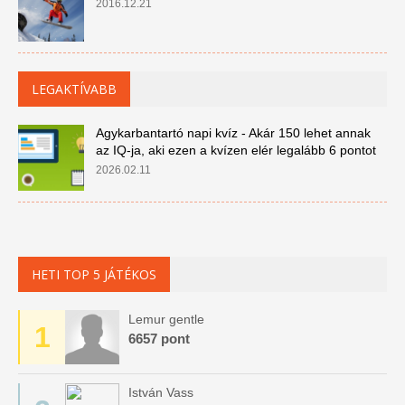
2016.12.21
LEGAKTÍVABB
Agykarbantartó napi kvíz - Akár 150 lehet annak
az IQ-ja, aki ezen a kvízen elér legalább 6 pontot
2026.02.11
HETI TOP 5 JÁTÉKOS
Lemur gentle
1
6657 pont
István Vass