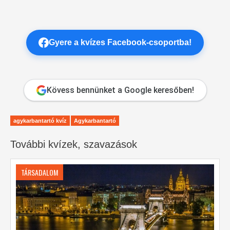
Gyere a kvízes Facebook-csoportba!
Kövess bennünket a Google keresőben!
agykarbantartó kvíz
Agykarbantartó
További kvízek, szavazások
TÁRSADALOM