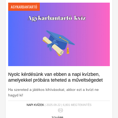
AGYKARBANTARTÓ
Nyolc kérdésünk van ebben a napi kvízben,
amelyekkel próbára teheted a műveltségedet
Ha szereted a játékos kihívásokat, akkor ezt a kvízt ne
hagyd ki!
NAPI KVÍZEK
| 2025.09.22 | 6,801 MEGTEKINTÉS
TOVÁBB ...