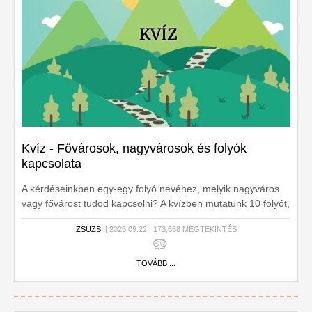
Kvíz - Fővárosok, nagyvárosok és folyók
kapcsolata
A kérdéseinkben egy-egy folyó nevéhez, melyik nagyváros
vagy fővárost tudod kapcsolni? A kvízben mutatunk 10 folyót,
neked csak annyi a dolgod, hogy kiválaszd melyik
ZSUZSI
| 2025.09.22 | 173,658 MEGTEKINTÉS
nagyvároshoz kapcsolható. Illetve az egyik kérdésben azt
kell kiválasztani, hogy az adott folyó, melyik fővároson NEM
folyik át. Kezdjük is!
TOVÁBB ...