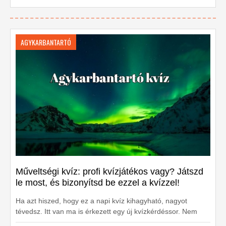
AGYKARBANTARTÓ
Műveltségi kvíz: profi kvízjátékos vagy? Játszd
le most, és bizonyítsd be ezzel a kvízzel!
Ha azt hiszed, hogy ez a napi kvíz kihagyható, nagyot
tévedsz. Itt van ma is érkezett egy új kvízkérdéssor. Nem
baj, ha nem lesz hibátlan: a lényeg, hogy élvezd, és lásd a