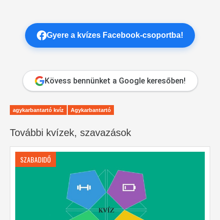
Gyere a kvízes Facebook-csoportba!
Kövess bennünket a Google keresőben!
agykarbantartó kvíz
Agykarbantartó
További kvízek, szavazások
SZABADIDŐ