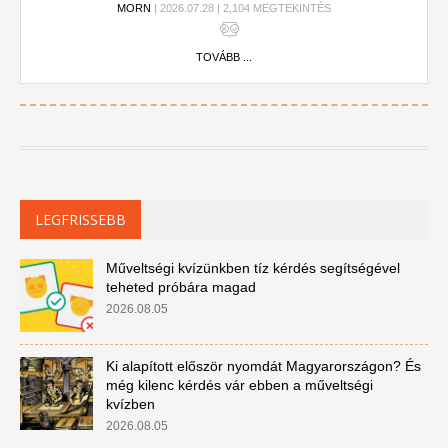
MORN
| 2026.07.28 | 2,104 MEGTEKINTÉS
fejlődést.
TOVÁBB ...
LEGFRISSEBB
Műveltségi kvízünkben tíz kérdés segítségével
teheted próbára magad
2026.08.05
Ki alapított először nyomdát Magyarországon? És
még kilenc kérdés vár ebben a műveltségi
kvízben
2026.08.05