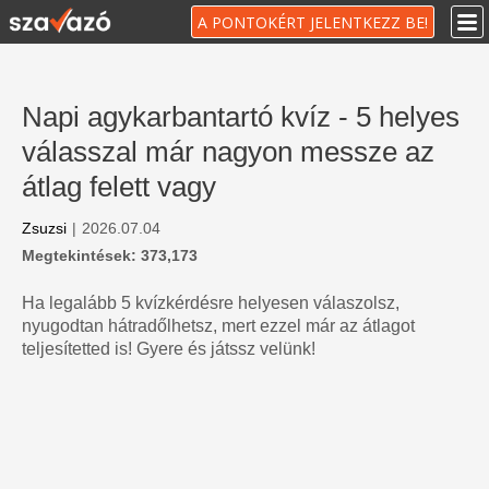
A PONTOKÉRT JELENTKEZZ BE!
Napi agykarbantartó kvíz - 5 helyes
válasszal már nagyon messze az
átlag felett vagy
Zsuzsi
|
2026.07.04
Megtekintések: 373,173
Ha legalább 5 kvízkérdésre helyesen válaszolsz,
nyugodtan hátradőlhetsz, mert ezzel már az átlagot
teljesítetted is! Gyere és játssz velünk!