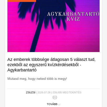
Az emberek többsége átlagosan 5 választ tud,
ezekből az egyszerű kvízkérdésekből -
Agykarbantartó
Mutasd meg, hogy neked több is megy!
ZSUZSI
| 2026.07.28 | 239,005 MEGTEKINTÉS
TOVÁBB ...