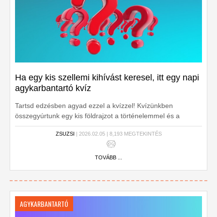
Ha egy kis szellemi kihívást keresel, itt egy napi
agykarbantartó kvíz
Tartsd edzésben agyad ezzel a kvízzel! Kvízünkben
összegyúrtunk egy kis földrajzot a történelemmel és a
biológiával. Lássuk, veszed az akadályokat? Kezdjük is
ZSUZSI
| 2026.02.05 | 8,193 MEGTEKINTÉS
rögtön!
TOVÁBB ...
AGYKARBANTARTÓ