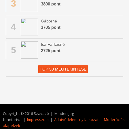
3
3800 pont
Gáborné
4
3705 pont
Ica Farkasné
5
2725 pont
TOP 50 MEGTEKINTÉSE
Copyright © 2016 Szavazó | Minden jog
fenntartva |
Impresszum
|
Adatvédelemi nyilatkozat
|
Moderációs
alapelvek