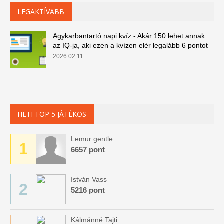
LEGAKTÍVABB
Agykarbantartó napi kvíz - Akár 150 lehet annak
az IQ-ja, aki ezen a kvízen elér legalább 6 pontot
2026.02.11
HETI TOP 5 JÁTÉKOS
Lemur gentle
1
6657 pont
István Vass
2
5216 pont
Kálmánné Tajti