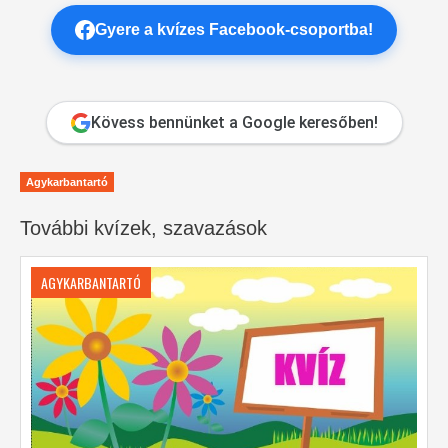
Gyere a kvízes Facebook-csoportba!
Kövess bennünket a Google keresőben!
Agykarbantartó
További kvízek, szavazások
AGYKARBANTARTÓ