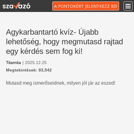
A PONTOKÉRT JELENTKEZZ BE!
Agykarbantartó kvíz- Újabb
lehetőség, hogy megmutasd rajtad
egy kérdés sem fog ki!
Titamita
|
2025.12.25
Megtekintések: 83,542
Mutasd meg ismerőseidnek, milyen jól jár az eszed!