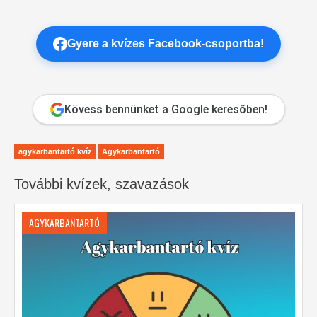
Gyere a kvízes Facebook-csoportba!
Kövess bennünket a Google keresőben!
agykarbantartó kvíz
Agykarbantartó
További kvízek, szavazások
AGYKARBANTARTÓ