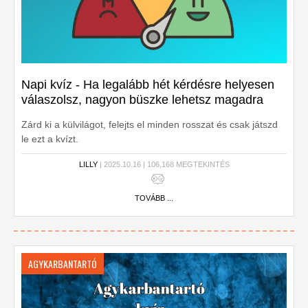
Napi kvíz - Ha legalább hét kérdésre helyesen
válaszolsz, nagyon büszke lehetsz magadra
Zárd ki a külvilágot, felejts el minden rosszat és csak játszd
le ezt a kvízt.
LILLY
| 2025.10.16 | 106,168 MEGTEKINTÉS
TOVÁBB ...
AGYKARBANTARTÓ