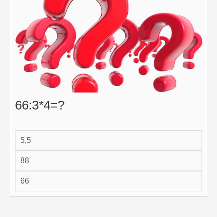
66:3*4=?
5,5
88
66