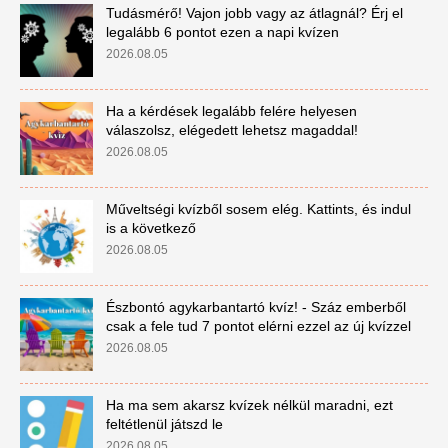
Tudásmérő! Vajon jobb vagy az átlagnál? Érj el
legalább 6 pontot ezen a napi kvízen
2026.08.05
Ha a kérdések legalább felére helyesen
válaszolsz, elégedett lehetsz magaddal!
2026.08.05
Műveltségi kvízből sosem elég. Kattints, és indul
is a következő
2026.08.05
Észbontó agykarbantartó kvíz! - Száz emberből
csak a fele tud 7 pontot elérni ezzel az új kvízzel
2026.08.05
Ha ma sem akarsz kvízek nélkül maradni, ezt
feltétlenül játszd le
2026.08.05