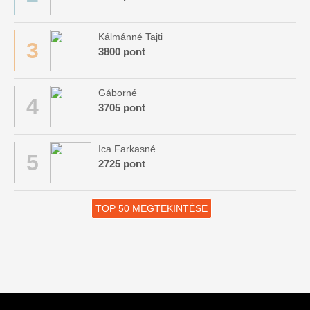
Kálmánné Tajti
3
3800 pont
Gáborné
4
3705 pont
Ica Farkasné
5
2725 pont
TOP 50 MEGTEKINTÉSE