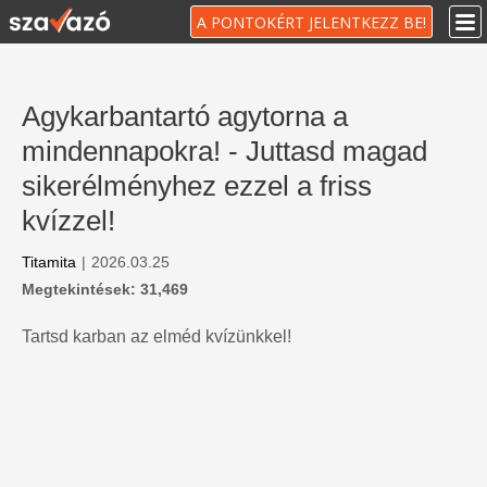
A PONTOKÉRT JELENTKEZZ BE!
Agykarbantartó agytorna a
mindennapokra! - Juttasd magad
sikerélményhez ezzel a friss
kvízzel!
Titamita
|
2026.03.25
Megtekintések: 31,469
Tartsd karban az elméd kvízünkkel!