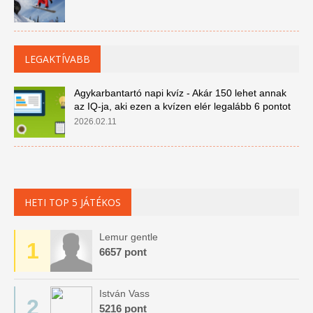
LEGAKTÍVABB
Agykarbantartó napi kvíz - Akár 150 lehet annak
az IQ-ja, aki ezen a kvízen elér legalább 6 pontot
2026.02.11
HETI TOP 5 JÁTÉKOS
Lemur gentle
1
6657 pont
István Vass
2
5216 pont