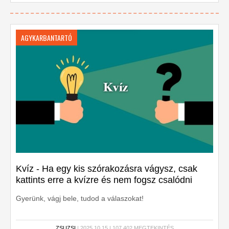
AGYKARBANTARTÓ
Kvíz - Ha egy kis szórakozásra vágysz, csak
kattints erre a kvízre és nem fogsz csalódni
Gyerünk, vágj bele, tudod a válaszokat!
ZSUZSI
| 2025.10.15 | 107,402 MEGTEKINTÉS