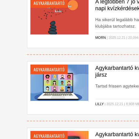
A legtöbben 7 jó
AGYKARBANTARTÓ
napi kvízkérdések
Ha sikerül legalább h
klubjába tartozhatsz.
MORN
| 2025.12.21 | 20,
Agykarbantartó kv
AGYKARBANTARTÓ
jársz
Tartsd frissen agyteke
LILLY
| 2025.12.21 | 8,908
Agykarbantartó kví
AGYKARBANTARTÓ