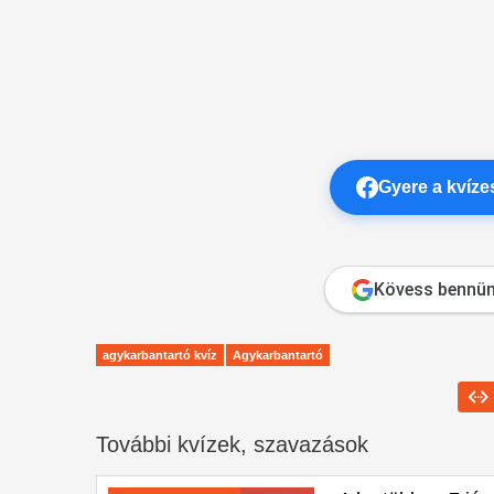
Gyere a kvíz
Kövess bennün
agykarbantartó kvíz
Agykarbantartó
További kvízek, szavazások