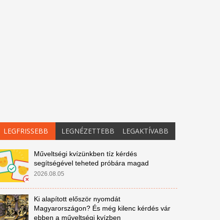
LEGFRISSEBB
LEGNÉZETTEBB
LEGAKTÍVABB
Műveltségi kvízünkben tíz kérdés
segítségével teheted próbára magad
2026.08.05
Ki alapított először nyomdát
Magyarországon? És még kilenc kérdés vár
ebben a műveltségi kvízben