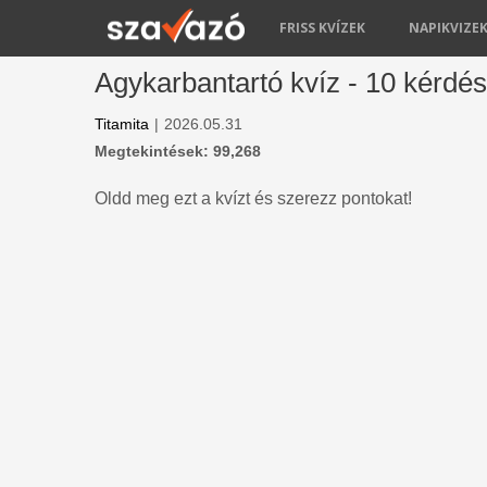
FRISS KVÍZEK
NAPIKVIZE
Agykarbantartó kvíz - 10 kérdés
Titamita
|
2026.05.31
Megtekintések: 99,268
Oldd meg ezt a kvízt és szerezz pontokat!