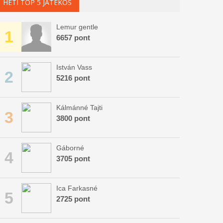
HETI TOP 5 JÁTÉKOS
Lemur gentle
1
6657 pont
István Vass
2
5216 pont
Kálmánné Tajti
3
3800 pont
Gáborné
4
3705 pont
Ica Farkasné
5
2725 pont