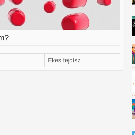
ém?
Ékes fejdísz