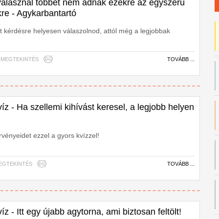
 válasznál többet nem adnak ezekre az egyszerű
re - Agykarbantartó
at kérdésre helyesen válaszolnod, attól még a legjobbak
094 MEGTEKINTÉS
TOVÁBB ...
íz - Ha szellemi kihívást keresel, a legjobb helyen
rvényeidet ezzel a gyors kvízzel!
 MEGTEKINTÉS
TOVÁBB ...
z - Itt egy újabb agytorna, ami biztosan feltölt!