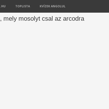
K.HU
TOPLISTA
KVÍZEK ANGOLUL
, mely mosolyt csal az arcodra