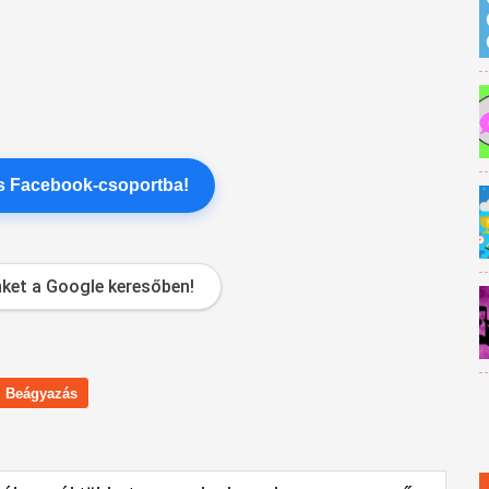
es Facebook-csoportba!
ket a Google keresőben!
Beágyazás