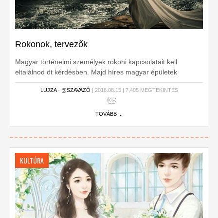
Rokonok, tervezők
Magyar történelmi személyek rokoni kapcsolatait kell
eltalálnod öt kérdésben. Majd híres magyar épületek
tervezőit.
LUJZA
-
@SZAVAZÓ
| 2018.08.15 | 7,405 MEGTEKINTÉS
TOVÁBB ...
KULTÚRA