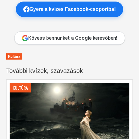
Gyere a kvízes Facebook-csoportba!
Kövess bennünket a Google keresőben!
Kultúra
További kvízek, szavazások
KULTÚRA