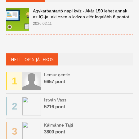
Agykarbantartó napi kvíz - Akár 150 lehet annak
az IQ-ja, aki ezen a kvízen elér legalább 6 pontot
2026.02.11
HETI TOP 5 JÁTÉKOS
Lemur gentle
1
6657 pont
István Vass
2
5216 pont
Kálmánné Tajti
3
3800 pont