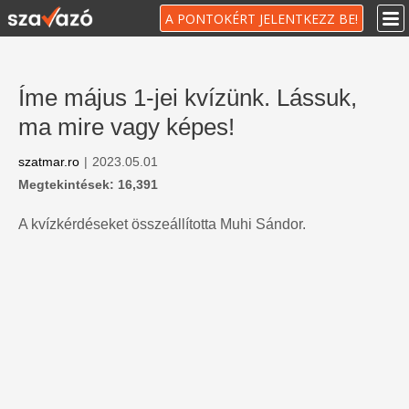
A PONTOKÉRT JELENTKEZZ BE!
Íme május 1-jei kvízünk. Lássuk,
ma mire vagy képes!
szatmar.ro
|
2023.05.01
Megtekintések: 16,391
A kvízkérdéseket összeállította Muhi Sándor.