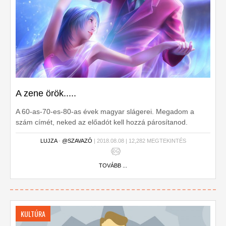
A zene örök.....
A 60-as-70-es-80-as évek magyar slágerei. Megadom a
szám címét, neked az előadót kell hozzá párosítanod.
LUJZA
-
@SZAVAZÓ
| 2018.08.08 | 12,282 MEGTEKINTÉS
TOVÁBB ...
KULTÚRA