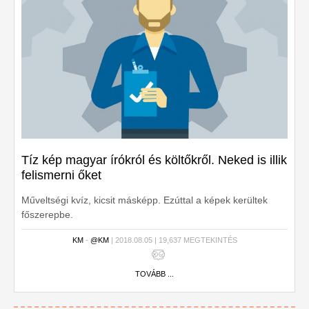
Tíz kép magyar írókról és költőkről. Neked is illik
felismerni őket
Műveltségi kvíz, kicsit másképp. Ezúttal a képek kerültek
főszerepbe.
KM
-
@KM
| 2018.08.05 | 19,637 MEGTEKINTÉS
TOVÁBB ...