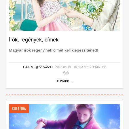
Írók, regények, címek
Magyar írók regényinek címét kell kiegészítened!
LUJZA
-
@SZAVAZÓ
| 2018.08.14 | 16,692 MEGTEKINTÉS
TOVÁBB ...
KULTÚRA