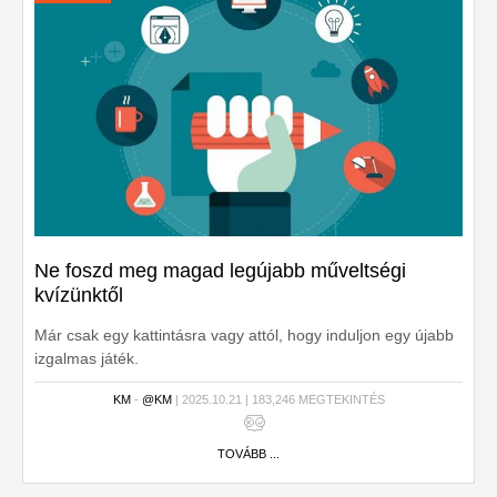
Ne foszd meg magad legújabb műveltségi
kvízünktől
Már csak egy kattintásra vagy attól, hogy induljon egy újabb
izgalmas játék.
KM
-
@KM
| 2025.10.21 | 183,246 MEGTEKINTÉS
TOVÁBB ...