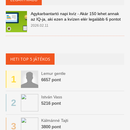
Agykarbantartó napi kvíz - Akár 150 lehet annak
az IQ-ja, aki ezen a kvízen elér legalább 6 pontot
2026.02.11
HETI TOP 5 JÁTÉKOS
Lemur gentle
1
6657 pont
István Vass
2
5216 pont
Kálmánné Tajti
3
3800 pont