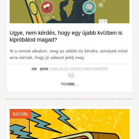
Ugye, nem kérdés, hogy egy újabb kvízben is
kipróbálod magad?
Itt a remek alkalom, meg az alábbi tíz kérdés, amelyek mind
arra várnak, hogy jó választ jelölj meg.
KM
-
@KM
| 2025.10.22 | 220,813 MEGTEKINTÉS
TOVÁBB ...
KULTÚRA