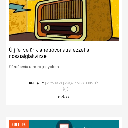
Ülj fel velünk a retróvonatra ezzel a
nosztalgiakvízzel
Kérdésmix a retró jegyében.
KM
-
@KM
| 2025.10.21 | 228,407 MEGTEKINTÉS
TOVÁBB ...
KULTÚRA