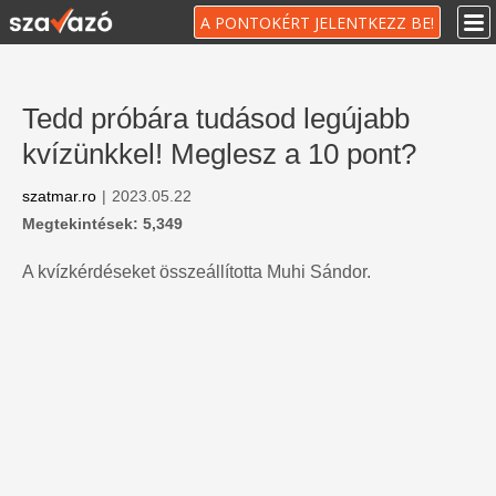
A PONTOKÉRT JELENTKEZZ BE!
Tedd próbára tudásod legújabb
kvízünkkel! Meglesz a 10 pont?
szatmar.ro
|
2023.05.22
Megtekintések: 5,349
A kvízkérdéseket összeállította Muhi Sándor.