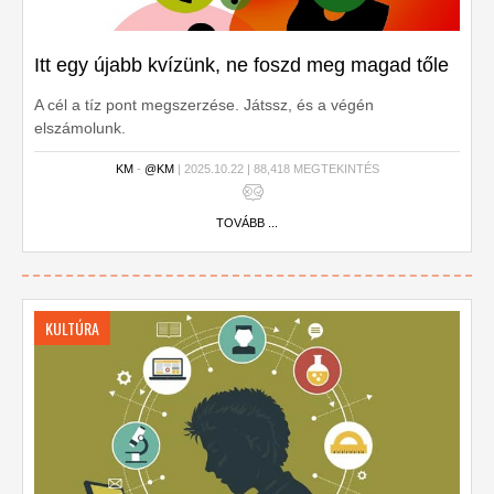
Itt egy újabb kvízünk, ne foszd meg magad tőle
A cél a tíz pont megszerzése. Játssz, és a végén
elszámolunk.
KM
-
@KM
| 2025.10.22 | 88,418 MEGTEKINTÉS
TOVÁBB ...
KULTÚRA