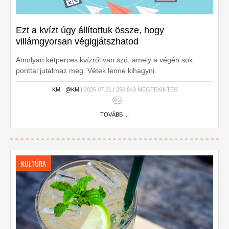
Ezt a kvízt úgy állítottuk össze, hogy
villámgyorsan végigjátszhatod
Amolyan kétperces kvízről van szó, amely a végén sok
ponttal jutalmaz meg. Vétek lenne kihagyni.
KM
-
@KM
| 2026.07.21 | 250,843 MEGTEKINTÉS
TOVÁBB ...
KULTÚRA