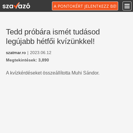
A PONTOKÉRT JELENTKEZZ BE!
Tedd próbára ismét tudásod
legújabb hétfői kvízünkkel!
szatmar.ro
|
2023.06.12
Megtekintések: 3,890
A kvízkérdéseket összeállította Muhi Sándor.