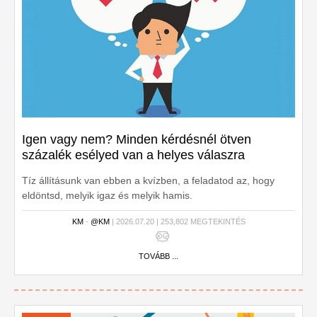
Igen vagy nem? Minden kérdésnél ötven
százalék esélyed van a helyes válaszra
Tíz állításunk van ebben a kvízben, a feladatod az, hogy
eldöntsd, melyik igaz és melyik hamis.
KM
-
@KM
| 2026.07.20 | 253,802 MEGTEKINTÉS
TOVÁBB ...