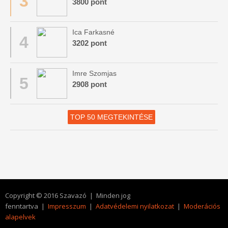
3
3800 pont
Ica Farkasné
4
3202 pont
Imre Szomjas
5
2908 pont
TOP 50 MEGTEKINTÉSE
Copyright © 2016 Szavazó | Minden jog
fenntartva |
Impresszum
|
Adatvédelemi nyilatkozat
|
Moderációs
alapelvek