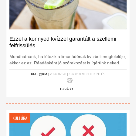
Ezzel a könnyed kvízzel garantált a szellemi
felfrissülés
Mondhatnánk, ha létezik a limonádénak kvízbeli megfelelője,
akkor ez az. Ráadásként jó szórakozást is ígérünk neked.
KM
-
@KM
| 2026.07.20 | 197,010 MEGTEKINTÉS
TOVÁBB ...
KULTÚRA