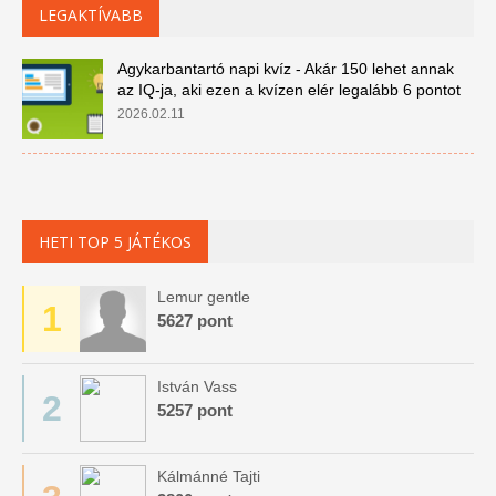
LEGAKTÍVABB
Agykarbantartó napi kvíz - Akár 150 lehet annak
az IQ-ja, aki ezen a kvízen elér legalább 6 pontot
2026.02.11
HETI TOP 5 JÁTÉKOS
Lemur gentle
1
5627 pont
István Vass
2
5257 pont
Kálmánné Tajti