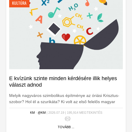
KULTÚRA
E kvízünk szinte minden kérdésére illik helyes
választ adnod
Melyik nagyváros szimbolikus építménye az óriási Krisztus-
szobor? Hol él a szurikáta? Ki volt az első felelős magyar
miniszterelnök? Tíz efféle kérdés megválaszolásával
KM
-
@KM
| 2026.07.19 | 195,914 MEGTEKINTÉS
menetelhetsz a maximálisan megszerezhető tíz pont felé.
TOVÁBB ...