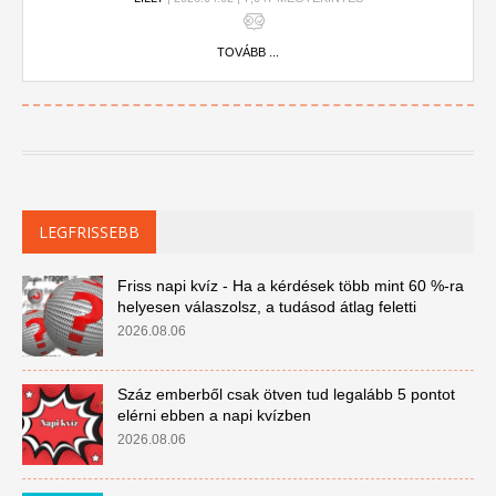
TOVÁBB ...
LEGFRISSEBB
Friss napi kvíz - Ha a kérdések több mint 60 %-ra
helyesen válaszolsz, a tudásod átlag feletti
2026.08.06
Száz emberből csak ötven tud legalább 5 pontot
elérni ebben a napi kvízben
2026.08.06