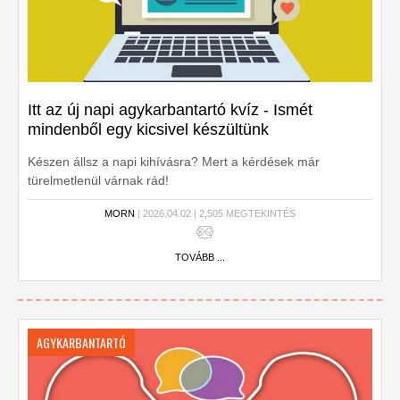
Itt az új napi agykarbantartó kvíz - Ismét
mindenből egy kicsivel készültünk
Készen állsz a napi kihívásra? Mert a kérdések már
türelmetlenül várnak rád!
MORN
| 2026.04.02 | 2,505 MEGTEKINTÉS
TOVÁBB ...
AGYKARBANTARTÓ