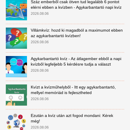
Száz emberből csak ötven tud legalább 6 pontot
elérni ebben a kvízben - Agykarbantartó napi kvíz
2026.08.06
Villámkvíz: hozd ki magadból a maximumot ebben
az agykarbantartó kvízben!
2026.08.06
Agykarbantartó kvíz - Az átlagember ebből a napi
kvízből legfeljebb 5 kérdésre tudja a választ
2026.08.06
Kvízt a kvízműhelyből - Itt egy agykarbantartó,
mellyel memóriád is fejlesztheted
2026.08.06
Ezután a kvíz után azt fogod mondani: Kérek
még!
2026.08.06