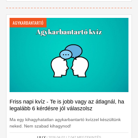
AGYKARBANTARTÓ
Friss napi kvíz - Te is jobb vagy az átlagnál, ha
legalább 6 kérdésre jól válaszolsz
Ma egy kihagyhatatlan agykarbantartó kvízzel készültünk
neked. Nem szabad kihagynod!
LILLY
| 2026.04.02 | 7,047 MEGTEKINTÉS