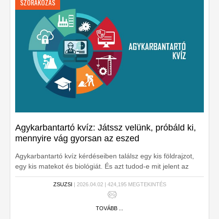
SZÓRAKOZÁS
Agykarbantartó kvíz: Játssz velünk, próbáld ki,
mennyire vág gyorsan az eszed
Agykarbantartó kvíz kérdéseiben találsz egy kis földrajzot,
egy kis matekot és biológiát. És azt tudod-e mit jelent az
Aeroflot vagy a WHO?
ZSUZSI
| 2026.04.02 | 424,195 MEGTEKINTÉS
TOVÁBB ...