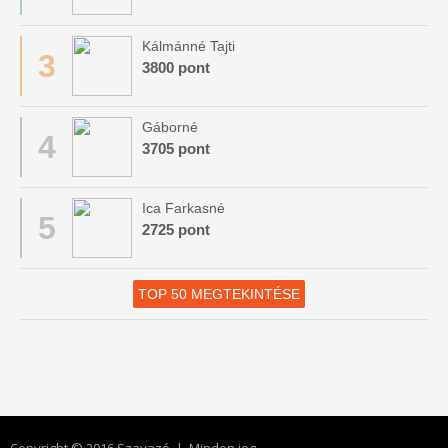
Kálmánné Tajti
3
3800 pont
Gáborné
4
3705 pont
Ica Farkasné
5
2725 pont
TOP 50 MEGTEKINTÉSE