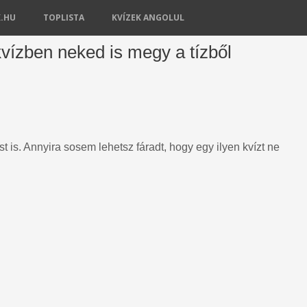
K.HU
TOPLISTA
KVÍZEK ANGOLUL
kvízben neked is megy a tízből
 is. Annyira sosem lehetsz fáradt, hogy egy ilyen kvízt ne