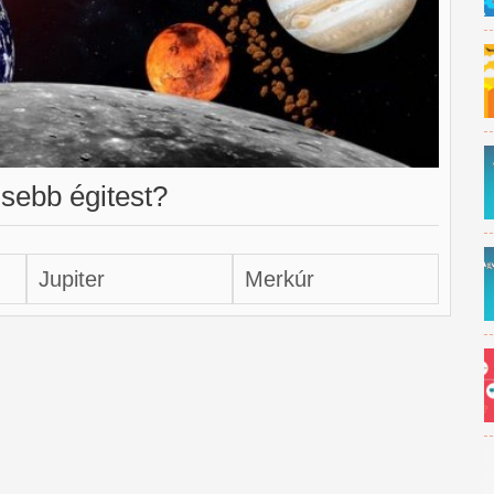
isebb égitest?
Jupiter
Merkúr