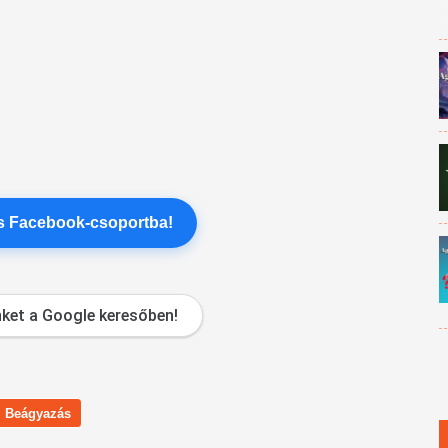
es Facebook-csoportba!
ket a Google keresőben!
Beágyazás