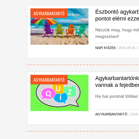
Észbontó agykarba
AGYKARBANTARTÓ
pontot elérni ezze
Nézzük meg, hogy mily
megosztani!
NAPI KVÍZEK
| 2026.08.05 
Agykarbantartónk
AGYKARBANTARTÓ
vannak a fejedbe
Ha hat pontnál többet é
AGYKARBANTARTÓ
| 2026