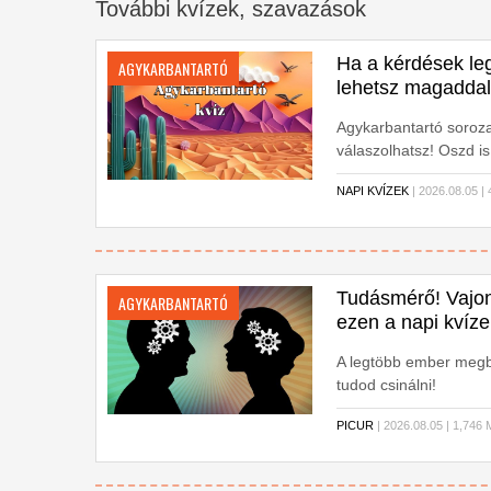
További kvízek, szavazások
Ha a kérdések leg
AGYKARBANTARTÓ
lehetsz magaddal
Agykarbantartó soroz
válaszolhatsz! Oszd i
vagy!
NAPI KVÍZEK
| 2026.08.05 
Tudásmérő! Vajon 
AGYKARBANTARTÓ
ezen a napi kvíz
A legtöbb ember megb
tudod csinálni!
PICUR
| 2026.08.05 | 1,7