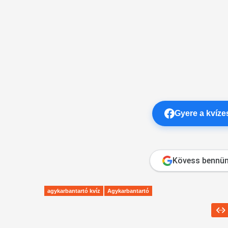
Gyere a kvíz
Kövess bennün
agykarbantartó kvíz
Agykarbantartó