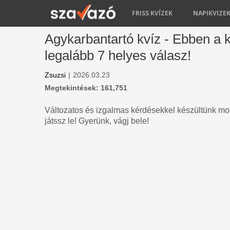
FRISS KVÍZEK
NAPIKVIZE
Agykarbantartó kvíz - Ebben a 
legalább 7 helyes válasz!
Zsuzsi
|
2026.03.23
Megtekintések: 161,751
Változatos és izgalmas kérdésekkel készültünk most
játssz le! Gyerünk, vágj bele!