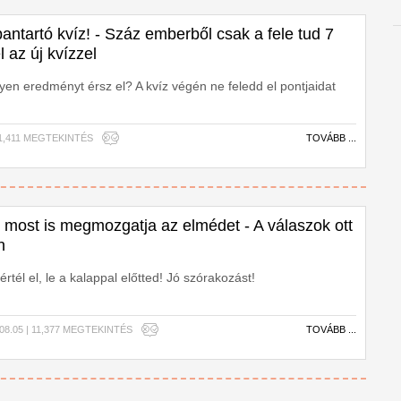
ntartó kvíz! - Száz emberből csak a fele tud 7
l az új kvízzel
en eredményt érsz el? A kvíz végén ne feledd el pontjaidat
| 1,411 MEGTEKINTÉS
TOVÁBB ...
 most is megmozgatja az elmédet - A válaszok ott
n
rtél el, le a kalappal előtted! Jó szórakozást!
.08.05 | 11,377 MEGTEKINTÉS
TOVÁBB ...