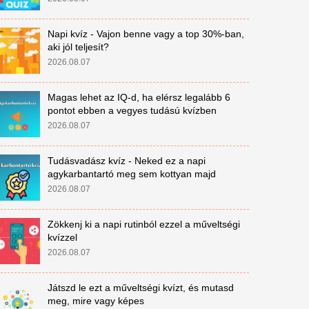
Napi kvíz - Vajon benne vagy a top 30%-ban,
aki jól teljesít?
2026.08.07
Magas lehet az IQ-d, ha elérsz legalább 6
pontot ebben a vegyes tudású kvízben
2026.08.07
Tudásvadász kvíz - Neked ez a napi
agykarbantartó meg sem kottyan majd
2026.08.07
Zökkenj ki a napi rutinból ezzel a műveltségi
kvízzel
2026.08.07
Játszd le ezt a műveltségi kvízt, és mutasd
meg, mire vagy képes