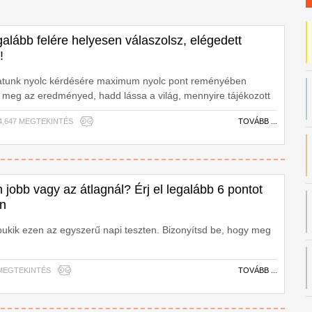
alább felére helyesen válaszolsz, elégedett
!
atunk nyolc kérdésére maximum nyolc pont reményében
s meg az eredményed, hadd lássa a világ, mennyire tájékozott
| 4,647 MEGTEKINTÉS
TOVÁBB ...
jobb vagy az átlagnál? Érj el legalább 6 pontot
en
ukik ezen az egyszerű napi teszten. Bizonyítsd be, hogy meg
46 MEGTEKINTÉS
TOVÁBB ...