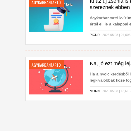
Itt az új zseniáli
AGYKARBANTARTÓ
szereznek ebben 
Agykarbantartó kvízün
értél el, le a kalappal
PICUR
| 2026.05.08 | 24,
Na, jó ezt még le
AGYKARBANTARTÓ
Ha a nyolc kérdésből 
legkiválóbbak közé fog
MORN
| 2026.05.08 | 13,