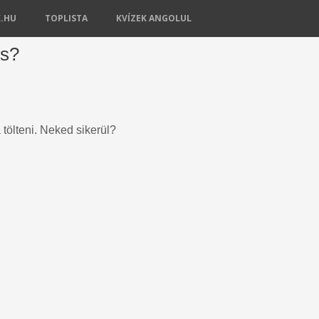
K.HU
TOPLISTA
KVÍZEK ANGOLUL
es?
a tölteni. Neked sikerül?