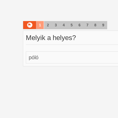
1
2
3
4
5
6
7
8
9
Melyik a helyes?
póló