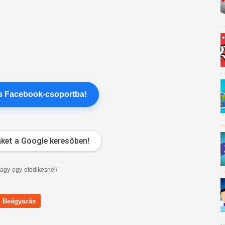
es Facebook-csoportba!
ket a Google keresőben!
vagy-egy-otodikesnel/
Beágyazás