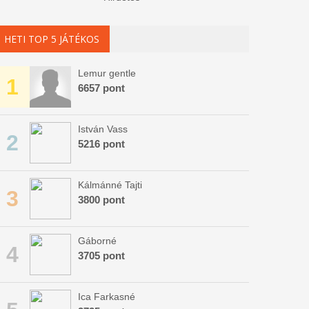
HETI TOP 5 JÁTÉKOS
Lemur gentle
1
6657 pont
István Vass
2
5216 pont
Kálmánné Tajti
3
3800 pont
Gáborné
4
3705 pont
Ica Farkasné