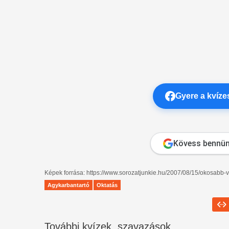
Gyere a kvíz
Kövess bennün
Képek forrása: https://www.sorozatjunkie.hu/2007/08/15/okosabb-
Agykarbantartó
Oktatás
További kvízek, szavazások