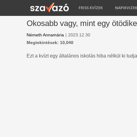
FRISS KVÍZEK
NAPIKVIZE
Okosabb vagy, mint egy ötödik
Németh Annamária
|
2023.12.30
Megtekintések: 10,040
Ezt a kvízt egy általános iskolás hiba nélkül ki tudj