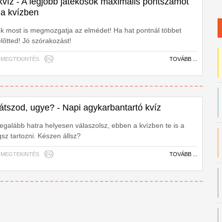
s kvíz - A legjobb játékosok maximális pontszámot
a kvízben
k most is megmozgatja az elmédet! Ha hat pontnál többet
 előtted! Jó szórakozást!
606 MEGTEKINTÉS
TOVÁBB ...
játszod, ugye? - Napi agykarbantartó kvíz
legalább hatra helyesen válaszolsz, ebben a kvízben te is a
sz tartozni. Készen állsz?
615 MEGTEKINTÉS
TOVÁBB ...