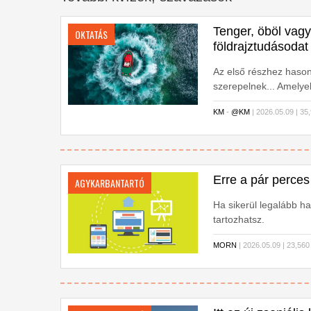
Tenger, öböl vagy
OKTATÁS
földrajztudásodat
Az első részhez hason
szerepelnek... Amelyek
neked kell megjelölnö
KM
-
@KM
| 2026.05.09 | 
választ, azok illusztrác
Erre a pár perces
AGYKARBANTARTÓ
Ha sikerül legalább h
tartozhatsz.
MORN
| 2026.05.09 | 23,