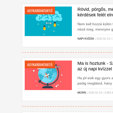
Rövid, pörgős, m
AGYKARBANTARTÓ
kérdések felét elr
Nem kell hozzá külön f
nézd meg, mennyire g
NAPI KVÍZEK
| 2026.02.24 
Ma is hoztunk - S
AGYKARBANTARTÓ
az új napi kvízzel
Ha jól esik egy gyors 
pedig meglátod, hány 
MORN
| 2026.02.24 | 3,9