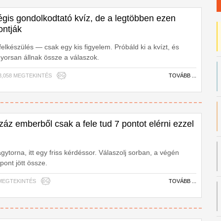
égis gondolkodtató kvíz, de a legtöbben ezen
ontják
elkészülés — csak egy kis figyelem. Próbáld ki a kvízt, és
yorsan állnak össze a válaszok.
| 3,058 MEGTEKINTÉS
TOVÁBB ...
záz emberből csak a fele tud 7 pontot elérni ezzel
agytorna, itt egy friss kérdéssor. Válaszolj sorban, a végén
pont jött össze.
83 MEGTEKINTÉS
TOVÁBB ...