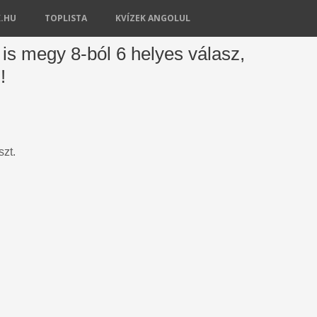
K.HU
TOPLISTA
KVÍZEK ANGOLUL
is megy 8-ból 6 helyes válasz,
!
szt.