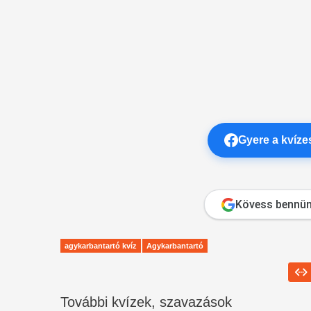
Gyere a kvíz
Kövess bennün
agykarbantartó kvíz
Agykarbantartó
További kvízek, szavazások