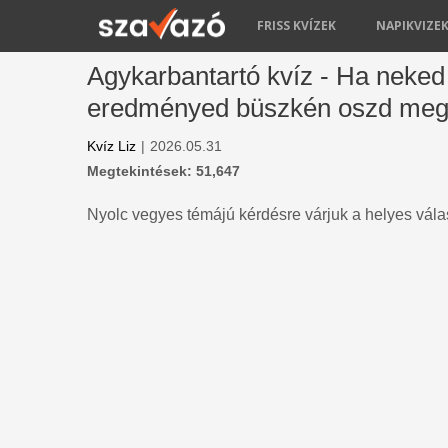
FRISS KVÍZEK
NAPIKVIZE
Agykarbantartó kvíz - Ha neked 
eredményed büszkén oszd meg
Kvíz Liz
|
2026.05.31
Megtekintések: 51,647
Nyolc vegyes témájú kérdésre várjuk a helyes vála