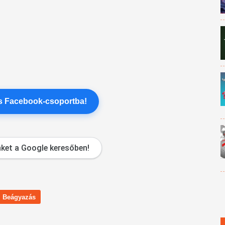
es Facebook-csoportba!
ket a Google keresőben!
Beágyazás