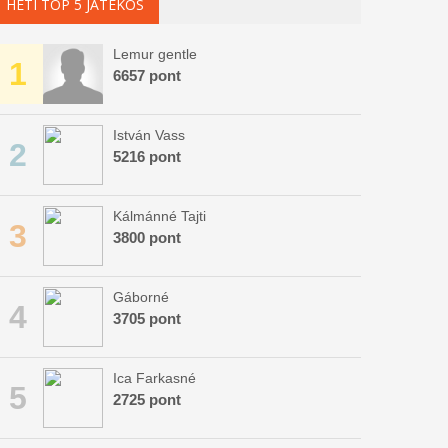
HETI TOP 5 JÁTÉKOS
Lemur gentle
1
6657 pont
István Vass
2
5216 pont
Kálmánné Tajti
3
3800 pont
Gáborné
4
3705 pont
Ica Farkasné
5
2725 pont