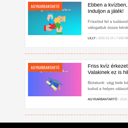
Ebben a kvízben, 
AGYKARBANTARTÓ
Induljon a játék!
Frissítsd fel a tudáso
válogattuk össze kérdé
LILLY
| 2026.02.24 | 7,958
Friss kvíz érkezet
AGYKARBANTARTÓ
Valakinek ez is hi
Biztatunk: vágj bele 
tudod a helyes választ
AGYKARBANTARTÓ
| 2026