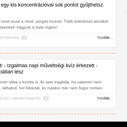
egy kis koncentrációval sok pontot gyűjthetsz.
d most ezzel a rövid, pörgős kvízzel. Több különböző témából
seinket! Vágjunk is bele rögtön!
 MEGTEKINTÉS
TOVÁBB ...
t! - Izgalmas napi műveltségi kvíz érkezett -
bátlan lesz
bátran ebbe a kvízbe is. Az sem tragédia, ha valamire nem
, láthatod, hol hibáztál, és máskor már nem fogsz rontani.
.02.24 | 7,288 MEGTEKINTÉS
TOVÁBB ...