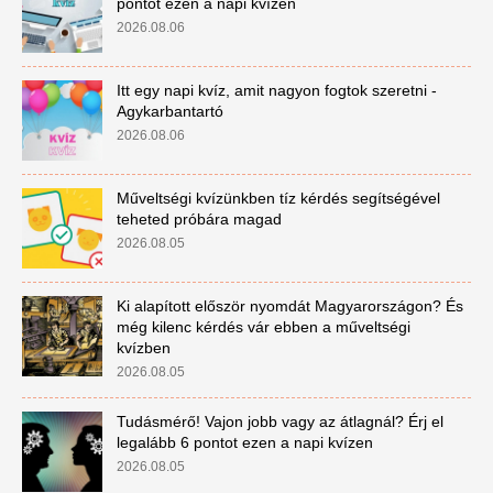
pontot ezen a napi kvízen
2026.08.06
Itt egy napi kvíz, amit nagyon fogtok szeretni -
Agykarbantartó
2026.08.06
Műveltségi kvízünkben tíz kérdés segítségével
teheted próbára magad
2026.08.05
Ki alapított először nyomdát Magyarországon? És
még kilenc kérdés vár ebben a műveltségi
kvízben
2026.08.05
Tudásmérő! Vajon jobb vagy az átlagnál? Érj el
legalább 6 pontot ezen a napi kvízen
2026.08.05