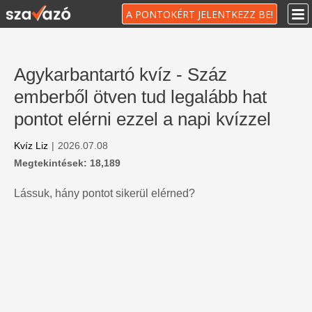
A PONTOKÉRT JELENTKEZZ BE!
Agykarbantartó kvíz - Száz
emberből ötven tud legalább hat
pontot elérni ezzel a napi kvízzel
Kvíz Liz
|
2026.07.08
Megtekintések: 18,189
Lássuk, hány pontot sikerül elérned?