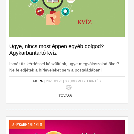
Ugye, nincs most éppen egyéb dolgod?
Agykarbantartó kvíz
Ismét tíz kérdéssel készültünk, ugye megválaszolod őket?
Ne feledjétek a hírleveleket sem a postaládában!
MORN
| 2025.09.23 | 308,088 MEGTEKINTÉS
TOVÁBB ...
AGYKARBANTARTÓ