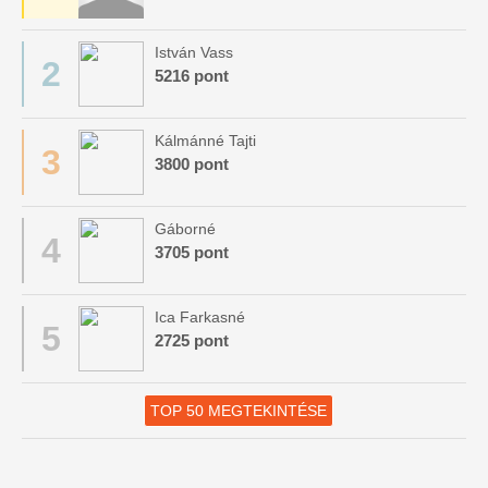
István Vass
2
5216 pont
Kálmánné Tajti
3
3800 pont
Gáborné
4
3705 pont
Ica Farkasné
5
2725 pont
TOP 50 MEGTEKINTÉSE