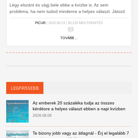
Légy elszánt és vágj bele ebbe a kvízbe is. Az sem
probléma, ha nem tudod mindenre a helyes választ. Játszd
le még egyszer és másodszorra már biztos nem hibázol
PICUR
| 2025.09.23 | 30,233 MEGTEKINTÉS
egyszer sem.
TOVÁBB ...
LEGFRISSEBB
Az emberek 20 százaléka tudja az összes
kérdésre a helyes választ ebben a napi kvízben
2026.08.06
Te bizony jobb vagy az átlagnál - Érj el legalább 7