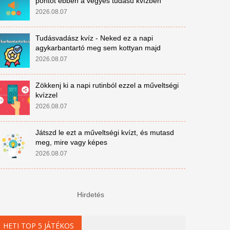
pontot ebben a vegyes tudású kvízben
2026.08.07
Tudásvadász kvíz - Neked ez a napi
agykarbantartó meg sem kottyan majd
2026.08.07
Zökkenj ki a napi rutinból ezzel a műveltségi
kvízzel
2026.08.07
Játszd le ezt a műveltségi kvízt, és mutasd
meg, mire vagy képes
2026.08.07
Hirdetés
HETI TOP 5 JÁTÉKOS