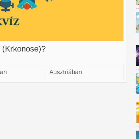
g (Krkonose)?
an
Ausztriában