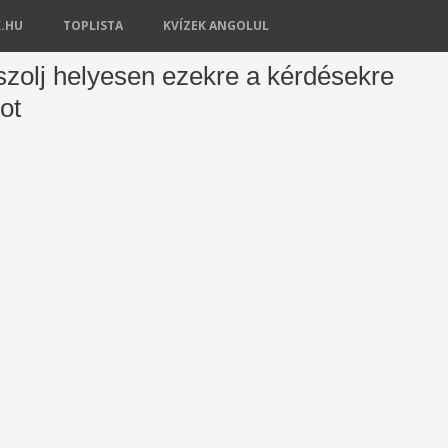
K.HU
TOPLISTA
KVÍZEK ANGOLUL
szolj helyesen ezekre a kérdésekre
ot