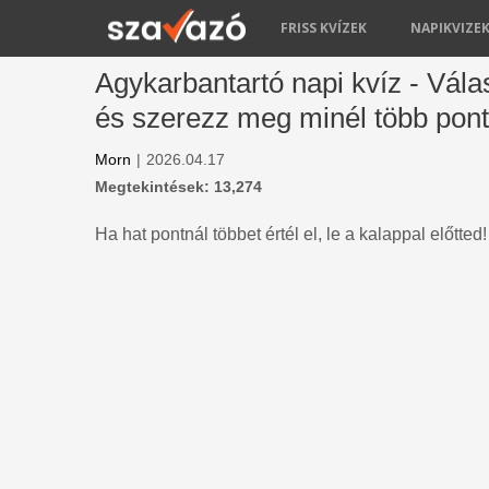
FRISS KVÍZEK
NAPIKVIZE
Agykarbantartó napi kvíz - Vála
és szerezz meg minél több pont
Morn
|
2026.04.17
Megtekintések: 13,274
Ha hat pontnál többet értél el, le a kalappal előtted!