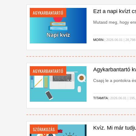
Ezt a napi kvízt c
AGYKARBANTARTÓ
Mutasd meg, hogy enn
MORN
| 2026.06.01 | 28,
Agykarbantartó kv
AGYKARBANTARTÓ
Csapj le a pontokra és
TITAMITA
| 2026.06.01 | 1
Kvíz. Mi már tudj
SZÓRAKOZÁS