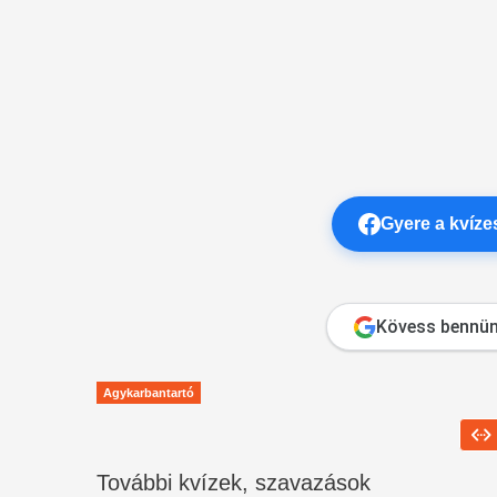
Gyere a kvíz
Kövess bennün
Agykarbantartó
További kvízek, szavazások