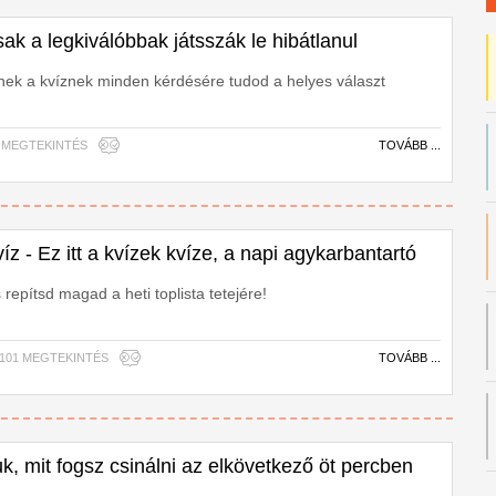
sak a legkiválóbbak játsszák le hibátlanul
ek a kvíznek minden kérdésére tudod a helyes választ
798 MEGTEKINTÉS
TOVÁBB ...
íz - Ez itt a kvízek kvíze, a napi agykarbantartó
 repítsd magad a heti toplista tetejére!
95,101 MEGTEKINTÉS
TOVÁBB ...
uk, mit fogsz csinálni az elkövetkező öt percben