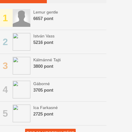
Lemur gentle
1
6657 pont
István Vass
2
5216 pont
Kálmánné Tajti
3
3800 pont
Gáborné
4
3705 pont
Ica Farkasné
5
2725 pont