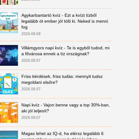
Agykarbantartó kvíz - Ezt a kvízt tízből
legalább öt ember jól tölti ki. Neked is menni
fog
2026.08.08
Villámgyors napi kvíz - Te is egyből tudod, mi
a fővárosa ennek a tíz országnak?
2026.08.07
Friss kérdések, friss tudás: mennyit tudsz
megoldani elsőre?
2026.08.07
Napi kvíz - Vajon benne vagy a top 30%-ban,
aki jól teljesít?
2026.08.07
Magas lehet az IQ-d, ha elérsz legalább 6