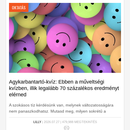
OKTATÁS
Agykarbantartó-kvíz: Ebben a műveltségi
kvízben, illik legalább 70 százalékos eredményt
elérned
A szokásos tíz kérdésünk van, melynek változatosságára
nem panaszkodhatsz. Mutasd meg, milyen sokrétű a
műveltséged!
LILLY
| 2026.07.27 | 479,988 MEGTEKINTÉS