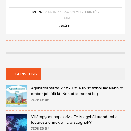
MORN
| 2026.07.27 | 254,839 MEGTEKINTÉS
TOVÁBB ...
LEGFRISSEBB
Agykarbantartó kvíz - Ezt a kvízt tízből legalább öt
ember jól tölti ki. Neked is menni fog
2026.08.08
Villámgyors napi kvíz - Te is egyből tudod, mi a
fővárosa ennek a tíz országnak?
2026.08.07