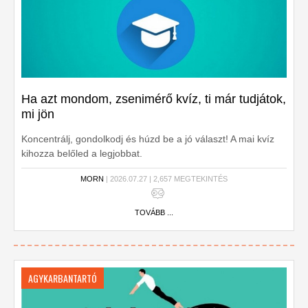
Ha azt mondom, zsenimérő kvíz, ti már tudjátok,
mi jön
Koncentrálj, gondolkodj és húzd be a jó választ! A mai kvíz
kihozza belőled a legjobbat.
MORN
| 2026.07.27 | 2,657 MEGTEKINTÉS
TOVÁBB ...
AGYKARBANTARTÓ