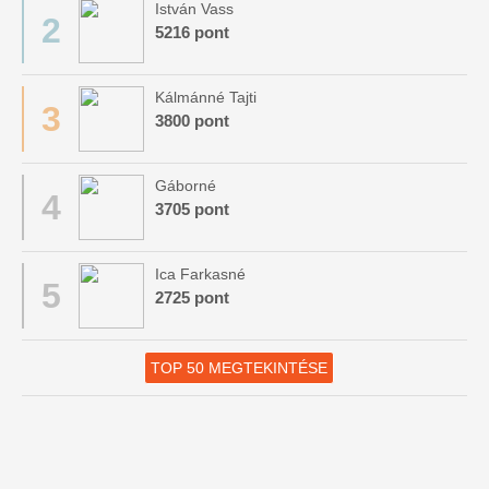
István Vass
2
5216 pont
Kálmánné Tajti
3
3800 pont
Gáborné
4
3705 pont
Ica Farkasné
5
2725 pont
TOP 50 MEGTEKINTÉSE