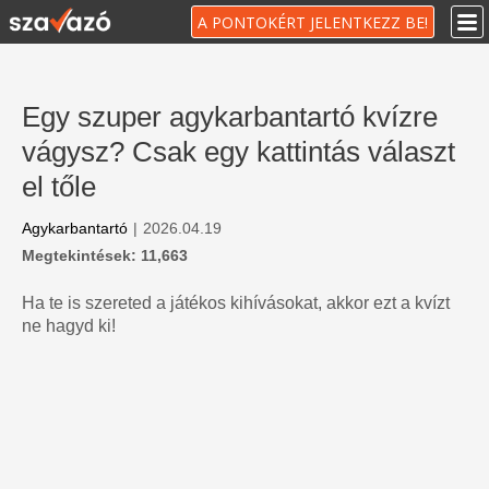
A PONTOKÉRT JELENTKEZZ BE!
Egy szuper agykarbantartó kvízre
vágysz? Csak egy kattintás választ
el tőle
Agykarbantartó
|
2026.04.19
Megtekintések: 11,663
Ha te is szereted a játékos kihívásokat, akkor ezt a kvízt
ne hagyd ki!