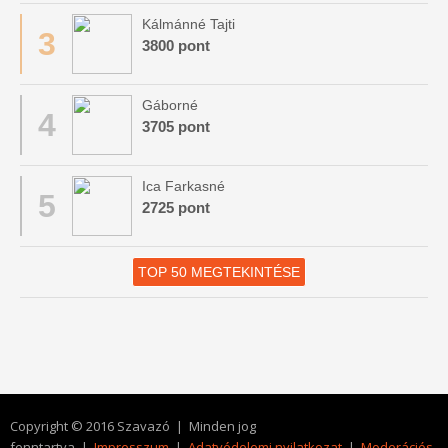
Kálmánné Tajti
3
3800 pont
Gáborné
4
3705 pont
Ica Farkasné
5
2725 pont
TOP 50 MEGTEKINTÉSE
Copyright © 2016 Szavazó | Minden jog
fenntartva |
Impresszum
|
Adatvédelemi nyilatkozat
|
Moderációs