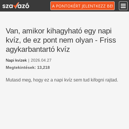
A PONTOKÉRT JELENTKEZZ BE!
Van, amikor kihagyható egy napi
kvíz, de ez pont nem olyan - Friss
agykarbantartó kvíz
Napi kvízek
|
2026.04.27
Megtekintések: 13,218
Mutasd meg, hogy ez a napi kvíz sem tud kifogni rajtad.