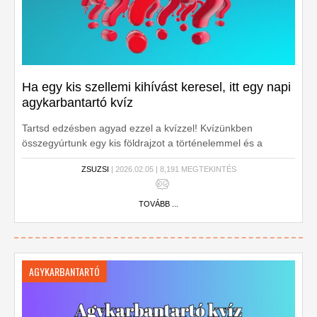
Ha egy kis szellemi kihívást keresel, itt egy napi
agykarbantartó kvíz
Tartsd edzésben agyad ezzel a kvízzel! Kvízünkben
összegyúrtunk egy kis földrajzot a történelemmel és a
biológiával. Lássuk, veszed az akadályokat? Kezdjük is
ZSUZSI
| 2026.02.05 | 8,191 MEGTEKINTÉS
rögtön!
TOVÁBB ...
AGYKARBANTARTÓ