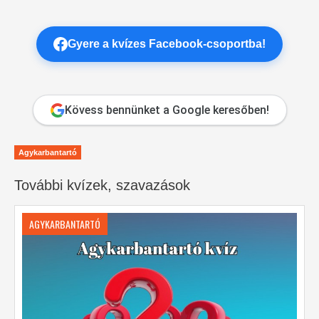
Gyere a kvízes Facebook-csoportba!
Kövess bennünket a Google keresőben!
Agykarbantartó
További kvízek, szavazások
AGYKARBANTARTÓ