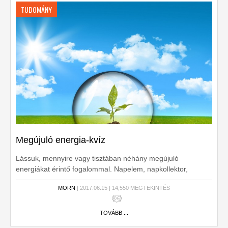
TUDOMÁNY
Megújuló energia-kvíz
Lássuk, mennyire vagy tisztában néhány megújuló
energiákat érintő fogalommal. Napelem, napkollektor,
hőszivattyú. Tudod, melyik mit csinál?
MORN
| 2017.06.15 | 14,550 MEGTEKINTÉS
TOVÁBB ...