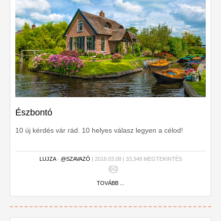
Észbontó
10 új kérdés vár rád. 10 helyes válasz legyen a célod!
LUJZA
-
@SZAVAZÓ
| 2018.03.08 | 33,349 MEGTEKINTÉS
TOVÁBB ...