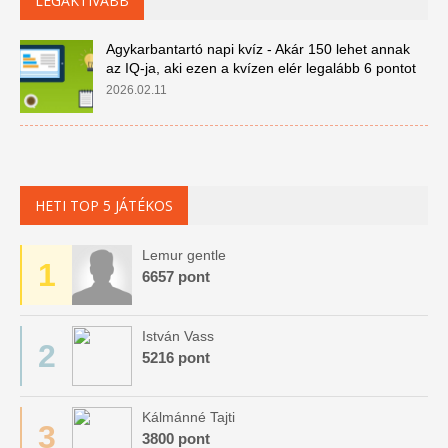
LEGAKTÍVABB
Agykarbantartó napi kvíz - Akár 150 lehet annak
az IQ-ja, aki ezen a kvízen elér legalább 6 pontot
2026.02.11
HETI TOP 5 JÁTÉKOS
Lemur gentle
1
6657 pont
István Vass
2
5216 pont
Kálmánné Tajti
3
3800 pont