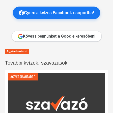
Gyere a kvízes Facebook-csoportba!
Kövess bennünket a Google keresőben!
Agykarbantartó
További kvízek, szavazások
AGYKARBANTARTÓ