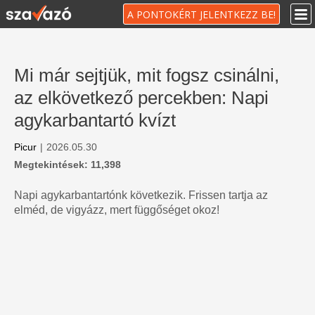
A PONTOKÉRT JELENTKEZZ BE!
Mi már sejtjük, mit fogsz csinálni,
az elkövetkező percekben: Napi
agykarbantartó kvízt
Picur
|
2026.05.30
Megtekintések: 11,398
Napi agykarbantartónk következik. Frissen tartja az
elméd, de vigyázz, mert függőséget okoz!