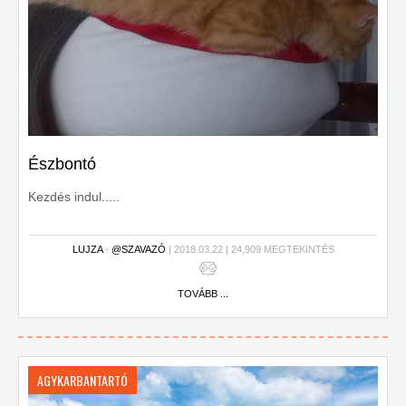
Észbontó
Kezdés indul.....
LUJZA
-
@SZAVAZÓ
| 2018.03.22 | 24,909 MEGTEKINTÉS
TOVÁBB ...
AGYKARBANTARTÓ