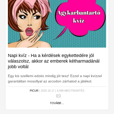
Napi kvíz - Ha a kérdések egykettedére jól
válaszolsz, akkor az emberek kétharmadánál
jobb voltál
Egy kis szellemi edzés mindig jót tesz! Ezzel a napi kvízzel
garantáltan mosollyal az arcodon zárhatod a játékot.
PICUR
| 2025.10.17 | 4,098 MEGTEKINTÉS
TOVÁBB ...