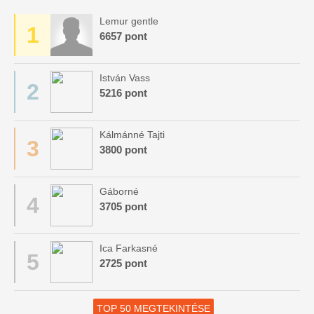
Lemur gentle
1
6657 pont
István Vass
2
5216 pont
Kálmánné Tajti
3
3800 pont
Gáborné
4
3705 pont
Ica Farkasné
5
2725 pont
TOP 50 MEGTEKINTÉSE