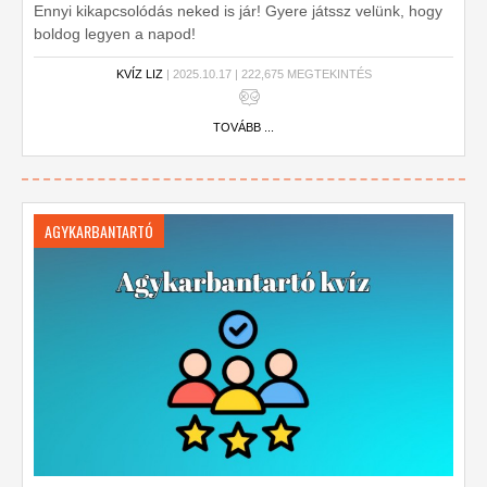
Ennyi kikapcsolódás neked is jár! Gyere játssz velünk, hogy
boldog legyen a napod!
KVÍZ LIZ
| 2025.10.17 | 222,675 MEGTEKINTÉS
TOVÁBB ...
AGYKARBANTARTÓ