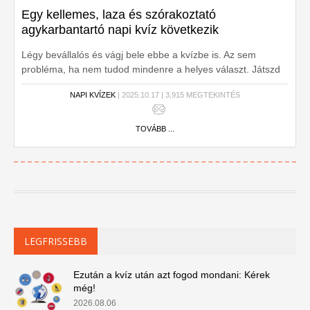
Egy kellemes, laza és szórakoztató
agykarbantartó napi kvíz következik
Légy bevállalós és vágj bele ebbe a kvízbe is. Az sem
probléma, ha nem tudod mindenre a helyes választ. Játszd
le még egyszer és másodszorra már biztos nem hibázol.
NAPI KVÍZEK
| 2025.10.17 | 3,915 MEGTEKINTÉS
TOVÁBB ...
LEGFRISSEBB
Ezután a kvíz után azt fogod mondani: Kérek
még!
2026.08.06