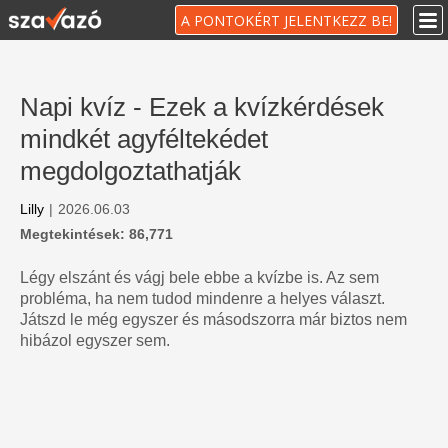
A PONTOKÉRT JELENTKEZZ BE!
Napi kvíz - Ezek a kvízkérdések
mindkét agyféltekédet
megdolgoztathatják
Lilly
|
2026.06.03
Megtekintések: 86,771
Légy elszánt és vágj bele ebbe a kvízbe is. Az sem
probléma, ha nem tudod mindenre a helyes választ.
Játszd le még egyszer és másodszorra már biztos nem
hibázol egyszer sem.