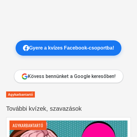
Gyere a kvízes Facebook-csoportba!
Kövess bennünket a Google keresőben!
Agykarbantartó
További kvízek, szavazások
AGYKARBANTARTÓ