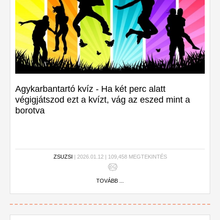
Agykarbantartó kvíz - Ha két perc alatt
végigjátszod ezt a kvízt, vág az eszed mint a
borotva
ZSUZSI
| 2026.01.12 | 109,458 MEGTEKINTÉS
TOVÁBB ...