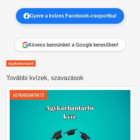
Gyere a kvízes Facebook-csoportba!
Kövess bennünket a Google keresőben!
Agykarbantartó
További kvízek, szavazások
AGYKARBANTARTÓ