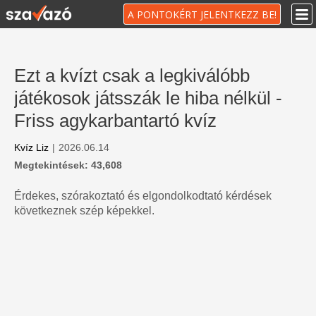
A PONTOKÉRT JELENTKEZZ BE!
Ezt a kvízt csak a legkiválóbb
játékosok játsszák le hiba nélkül -
Friss agykarbantartó kvíz
Kvíz Liz
|
2026.06.14
Megtekintések: 43,608
Érdekes, szórakoztató és elgondolkodtató kérdések
következnek szép képekkel.