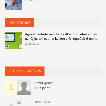
2016.12.21
LEGAKTÍVABB
Agykarbantartó napi kvíz - Akár 150 lehet annak
az IQ-ja, aki ezen a kvízen elér legalább 6 pontot
2026.02.11
HETI TOP 5 JÁTÉKOS
Lemur gentle
1
6657 pont
István Vass