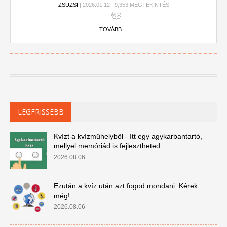
ZSUZSI
| 2026.01.12 | 9,353 MEGTEKINTÉS
TOVÁBB ...
LEGFRISSEBB
Kvízt a kvízműhelyből - Itt egy agykarbantartó,
mellyel memóriád is fejlesztheted
2026.08.06
Ezután a kvíz után azt fogod mondani: Kérek
még!
2026.08.06