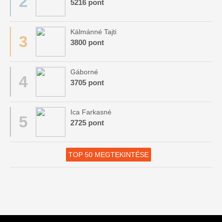
2
5216 pont
Kálmánné Tajti
3
3800 pont
Gáborné
4
3705 pont
Ica Farkasné
5
2725 pont
TOP 50 MEGTEKINTÉSE