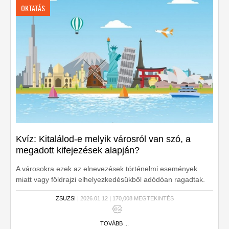
OKTATÁS
Kvíz: Kitalálod-e melyik városról van szó, a
megadott kifejezések alapján?
A városokra ezek az elnevezések történelmi események
miatt vagy földrajzi elhelyezkedésükből adódóan ragadtak.
Kitalálod-e melyik városról van szó, a megadott kifejezések
ZSUZSI
| 2026.01.12 | 170,008 MEGTEKINTÉS
alapján?
TOVÁBB ...