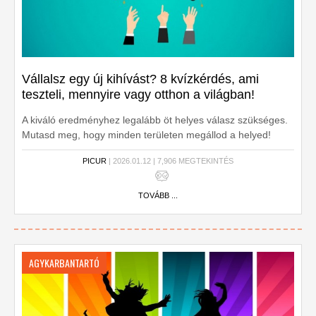
Vállalsz egy új kihívást? 8 kvízkérdés, ami
teszteli, mennyire vagy otthon a világban!
A kiváló eredményhez legalább öt helyes válasz szükséges.
Mutasd meg, hogy minden területen megállod a helyed!
Kezdődjön a kvíz!
PICUR
| 2026.01.12 | 7,906 MEGTEKINTÉS
TOVÁBB ...
AGYKARBANTARTÓ