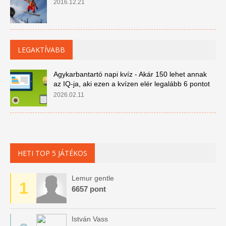
2016.12.21
LEGAKTÍVABB
Agykarbantartó napi kvíz - Akár 150 lehet annak
az IQ-ja, aki ezen a kvízen elér legalább 6 pontot
2026.02.11
HETI TOP 5 JÁTÉKOS
Lemur gentle
1
6657 pont
István Vass