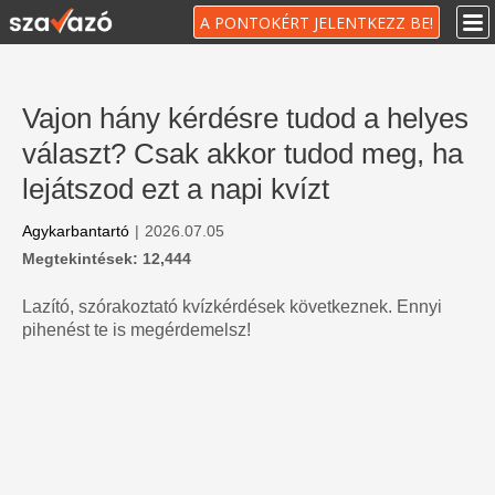
A PONTOKÉRT JELENTKEZZ BE!
Vajon hány kérdésre tudod a helyes
választ? Csak akkor tudod meg, ha
lejátszod ezt a napi kvízt
Agykarbantartó
|
2026.07.05
Megtekintések: 12,444
Lazító, szórakoztató kvízkérdések következnek. Ennyi
pihenést te is megérdemelsz!