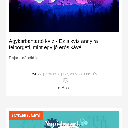
Agykarbantartó kvíz - Ez a kvíz annyira
felpörgeti, mint egy jó erős kávé
Rajta, próbáld ki!
ZSUZSI
| 2025.12.03 | 127,049 MEGTEKINTÉS
TOVÁBB ...
AGYKARBANTARTÓ