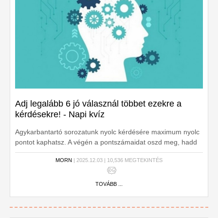
Adj legalább 6 jó válasznál többet ezekre a
kérdésekre! - Napi kvíz
Agykarbantartó sorozatunk nyolc kérdésére maximum nyolc
pontot kaphatsz. A végén a pontszámaidat oszd meg, hadd
lássa a világ, mennyire tájékozott vagy!
MORN
| 2025.12.03 | 10,536 MEGTEKINTÉS
TOVÁBB ...