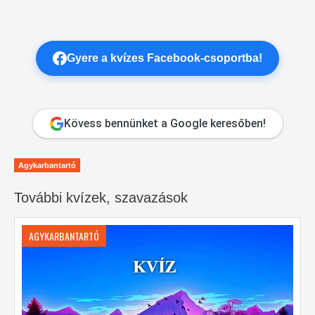
Gyere a kvízes Facebook-csoportba!
Kövess bennünket a Google keresőben!
Agykarbantartó
További kvízek, szavazások
AGYKARBANTARTÓ