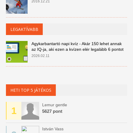
2016.12.21
LEGAKTÍVABB
Agykarbantartó napi kvíz - Akár 150 lehet annak
az IQ-ja, aki ezen a kvízen elér legalább 6 pontot
2026.02.11
HETI TOP 5 JÁTÉKOS
Lemur gentle
1
5627 pont
István Vass