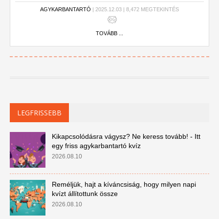
AGYKARBANTARTÓ
| 2025.12.03 | 8,472 MEGTEKINTÉS
TOVÁBB ...
LEGFRISSEBB
Kikapcsolódásra vágysz? Ne keress tovább! - Itt
egy friss agykarbantartó kvíz
2026.08.10
Reméljük, hajt a kíváncsiság, hogy milyen napi
kvízt állítottunk össze
2026.08.10