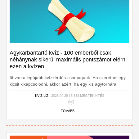
Agykarbantartó kvíz - 100 emberből csak
néhánynak sikerül maximális pontszámot elérni
ezen a kvízen
Itt van a legújabb kvízkérdés-csomagunk. Ha szeretnél egy
kicsit kikapcsolódni, akkor azért, ha egy kis agytornára
vágysz, akkor azért ajánljuk ezt a kvízt. Kezdhetjük?
KVÍZ LIZ
| 2026.04.29 | 8,633 MEGTEKINTÉS
TOVÁBB ...