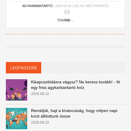
AGYKARBANTARTÓ
| 2026.04.29 | 152,421 MEGTEKINTÉS
TOVÁBB ...
LEGFRISSEBB
Kikapcsolódásra vágysz? Ne keress tovább! - Itt
egy friss agykarbantartó kvíz
2026.08.10
Reméljük, hajt a kíváncsiság, hogy milyen napi
kvízt állítottunk össze
2026.08.10