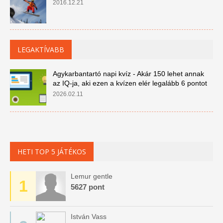
2016.12.21
LEGAKTÍVABB
Agykarbantartó napi kvíz - Akár 150 lehet annak
az IQ-ja, aki ezen a kvízen elér legalább 6 pontot
2026.02.11
HETI TOP 5 JÁTÉKOS
Lemur gentle
1
5627 pont
István Vass