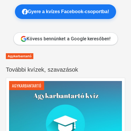
Gyere a kvízes Facebook-csoportba!
Kövess bennünket a Google keresőben!
Agykarbantartó
További kvízek, szavazások
AGYKARBANTARTÓ