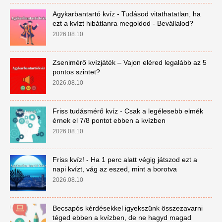
Agykarbantartó kvíz - Tudásod vitathatatlan, ha
ezt a kvízt hibátlanra megoldod - Bevállalod?
2026.08.10
Zsenimérő kvízjáték – Vajon eléred legalább az 5
pontos szintet?
2026.08.10
Friss tudásmérő kvíz - Csak a legélesebb elmék
érnek el 7/8 pontot ebben a kvízben
2026.08.10
Friss kvíz! - Ha 1 perc alatt végig játszod ezt a
napi kvízt, vág az eszed, mint a borotva
2026.08.10
Becsapós kérdésekkel igyekszünk összezavarni
téged ebben a kvízben, de ne hagyd magad