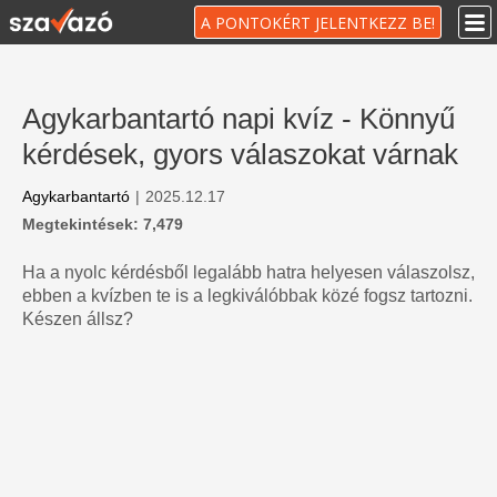
A PONTOKÉRT JELENTKEZZ BE!
Agykarbantartó napi kvíz - Könnyű
kérdések, gyors válaszokat várnak
Agykarbantartó
|
2025.12.17
Megtekintések: 7,479
Ha a nyolc kérdésből legalább hatra helyesen válaszolsz,
ebben a kvízben te is a legkiválóbbak közé fogsz tartozni.
Készen állsz?