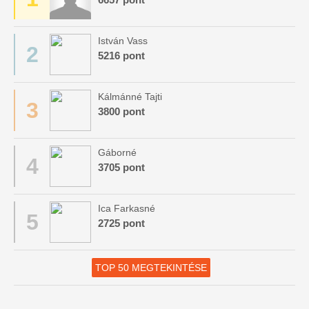
István Vass
2
5216 pont
Kálmánné Tajti
3
3800 pont
Gáborné
4
3705 pont
Ica Farkasné
5
2725 pont
TOP 50 MEGTEKINTÉSE