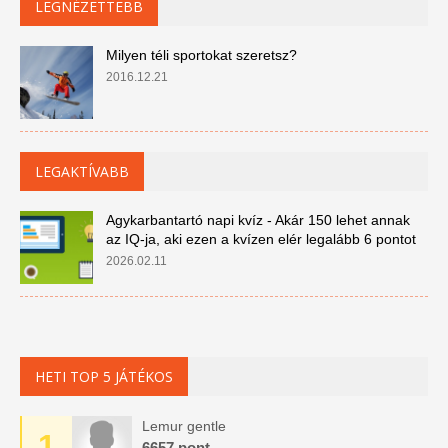
LEGNÉZETTEBB
Milyen téli sportokat szeretsz?
2016.12.21
LEGAKTÍVABB
Agykarbantartó napi kvíz - Akár 150 lehet annak
az IQ-ja, aki ezen a kvízen elér legalább 6 pontot
2026.02.11
HETI TOP 5 JÁTÉKOS
Lemur gentle
1
6657 pont