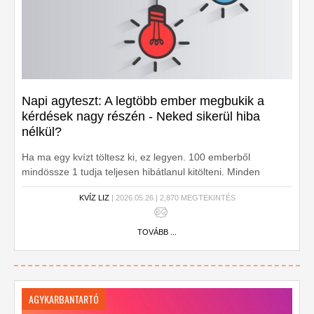
Napi agyteszt: A legtöbb ember megbukik a
kérdések nagy részén - Neked sikerül hiba
nélkül?
Ha ma egy kvízt töltesz ki, ez legyen. 100 emberből
mindössze 1 tudja teljesen hibátlanul kitölteni. Minden
kérdésre tudod vajon a választ? Ne habozz, töltsd ki most!
KVÍZ LIZ
| 2026.05.26 | 2,870 MEGTEKINTÉS
TOVÁBB ...
AGYKARBANTARTÓ