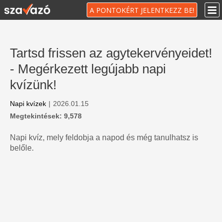
A PONTOKÉRT JELENTKEZZ BE!
Tartsd frissen az agytekervényeidet!
- Megérkezett legújabb napi
kvízünk!
Napi kvízek
|
2026.01.15
Megtekintések: 9,578
Napi kvíz, mely feldobja a napod és még tanulhatsz is
belőle.