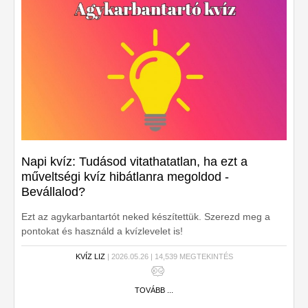
Napi kvíz: Tudásod vitathatatlan, ha ezt a
műveltségi kvíz hibátlanra megoldod -
Bevállalod?
Ezt az agykarbantartót neked készítettük. Szerezd meg a
pontokat és használd a kvízlevelet is!
KVÍZ LIZ
| 2026.05.26 | 14,539 MEGTEKINTÉS
TOVÁBB ...