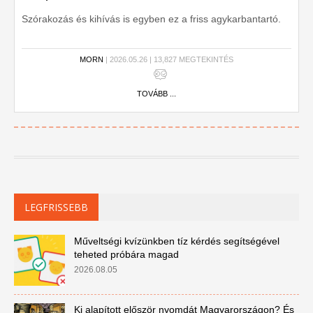
Szórakozás és kihívás is egyben ez a friss agykarbantartó.
MORN
| 2026.05.26 | 13,827 MEGTEKINTÉS
TOVÁBB ...
LEGFRISSEBB
Műveltségi kvízünkben tíz kérdés segítségével
teheted próbára magad
2026.08.05
Ki alapított először nyomdát Magyarországon? És