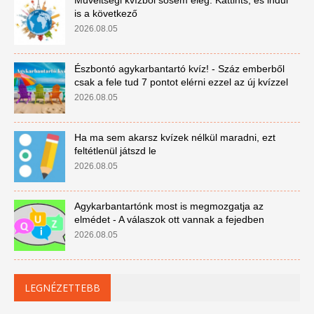
Műveltségi kvízből sosem elég. Kattints, és indul
is a következő
2026.08.05
Észbontó agykarbantartó kvíz! - Száz emberből
csak a fele tud 7 pontot elérni ezzel az új kvízzel
2026.08.05
Ha ma sem akarsz kvízek nélkül maradni, ezt
feltétlenül játszd le
2026.08.05
Agykarbantartónk most is megmozgatja az
elmédet - A válaszok ott vannak a fejedben
2026.08.05
LEGNÉZETTEBB