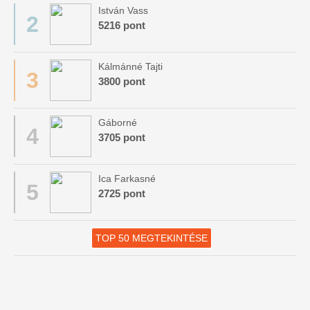
István Vass
2
5216 pont
Kálmánné Tajti
3
3800 pont
Gáborné
4
3705 pont
Ica Farkasné
5
2725 pont
TOP 50 MEGTEKINTÉSE