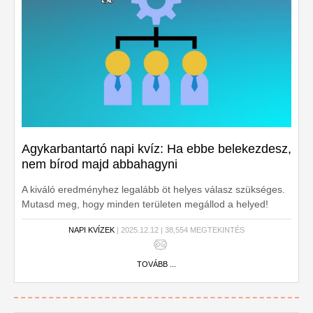
Agykarbantartó napi kvíz: Ha ebbe belekezdesz,
nem bírod majd abbahagyni
A kiváló eredményhez legalább öt helyes válasz szükséges.
Mutasd meg, hogy minden területen megállod a helyed!
Kezdődjön a kvíz!
NAPI KVÍZEK
| 2025.12.12 | 38,554 MEGTEKINTÉS
TOVÁBB ...