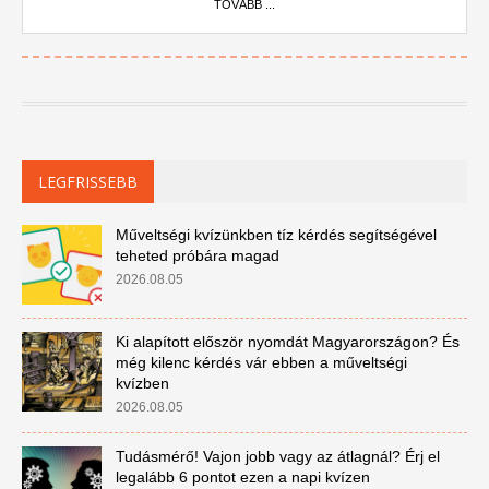
TOVÁBB ...
LEGFRISSEBB
Műveltségi kvízünkben tíz kérdés segítségével
teheted próbára magad
2026.08.05
Ki alapított először nyomdát Magyarországon? És
még kilenc kérdés vár ebben a műveltségi
kvízben
2026.08.05
Tudásmérő! Vajon jobb vagy az átlagnál? Érj el
legalább 6 pontot ezen a napi kvízen