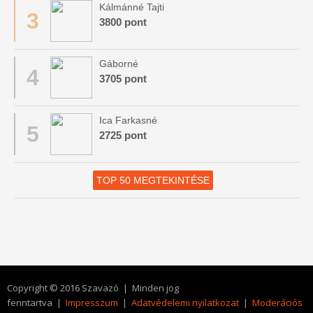
Kálmánné Tajti
3
3800 pont
Gáborné
4
3705 pont
Ica Farkasné
5
2725 pont
TOP 50 MEGTEKINTÉSE
Copyright © 2016 Szavazó | Minden jog
fenntartva |
Impresszum
|
Adatvédelemi nyilatkozat
|
Moderációs